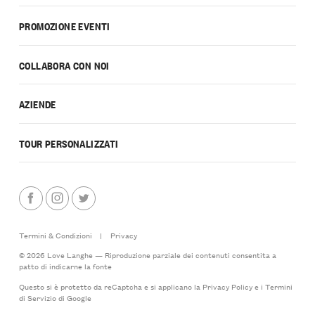
PROMOZIONE EVENTI
COLLABORA CON NOI
AZIENDE
TOUR PERSONALIZZATI
Termini & Condizioni
|
Privacy
© 2026 Love Langhe — Riproduzione parziale dei contenuti consentita a
patto di indicarne la fonte
Questo si è protetto da reCaptcha e si applicano la
Privacy Policy
e i
Termini
di Servizio
di Google