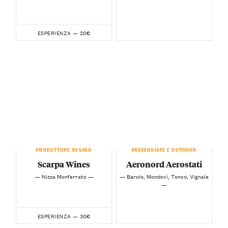
20€
ESPERIENZA —
PRODUTTORE DI VINO
PASSEGGIATE E OUTDOOR
Scarpa Wines
Aeronord Aerostati
— Nizza Monferrato —
— Barolo, Mondovì, Tonco, Vignale
—
30€
ESPERIENZA —