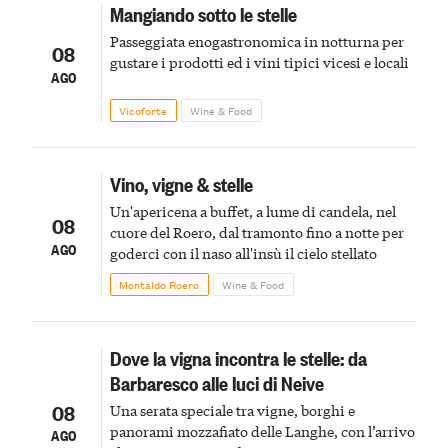
Mangiando sotto le stelle
Passeggiata enogastronomica in notturna per
08
gustare i prodotti ed i vini tipici vicesi e locali
AGO
Vicoforte
Wine & Food
Vino, vigne & stelle
Un'apericena a buffet, a lume di candela, nel
08
cuore del Roero, dal tramonto fino a notte per
AGO
goderci con il naso all'insù il cielo stellato
Montaldo Roero
Wine & Food
Dove la vigna incontra le stelle: da
Barbaresco alle luci di Neive
08
Una serata speciale tra vigne, borghi e
panorami mozzafiato delle Langhe, con l’arrivo
AGO