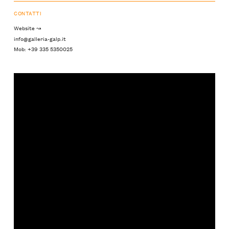
CONTATTI
Website ↝
info@galleria-galp.it
Mob: +39 335 5350025