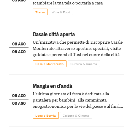
scambiare la tua tela o portarla a casa
Treiso
Wine & Food
Casale città aperta
Un’iniziativa che permette di riscoprire Casale
08 AGO
Monferrato attraverso aperture speciali, visite
09 AGO
guidate e percorsi diffusi nel cuore della città
Casale Monferrato
Cultura & Cinema
Mangia en d’andà
L'ultima giornata di festa è dedicata alla
08 AGO
pantalera per bambini, alla camminata
09 AGO
enogastronomica per le vie del paese e al finale
pirotecnico
Lequio Berria
Cultura & Cinema