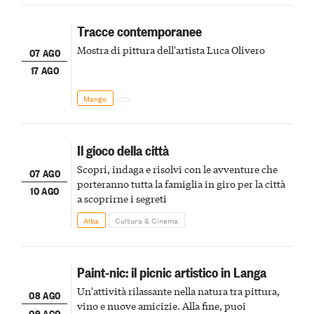
Tracce contemporanee
Mostra di pittura dell'artista Luca Olivero
07 AGO
17 AGO
Mango
Il gioco della città
Scopri, indaga e risolvi con le avventure che
07 AGO
porteranno tutta la famiglia in giro per la città
10 AGO
a scoprirne i segreti
Alba
Cultura & Cinema
Paint-nic: il picnic artistico in Langa
Un'attività rilassante nella natura tra pittura,
08 AGO
vino e nuove amicizie. Alla fine, puoi
09 AGO