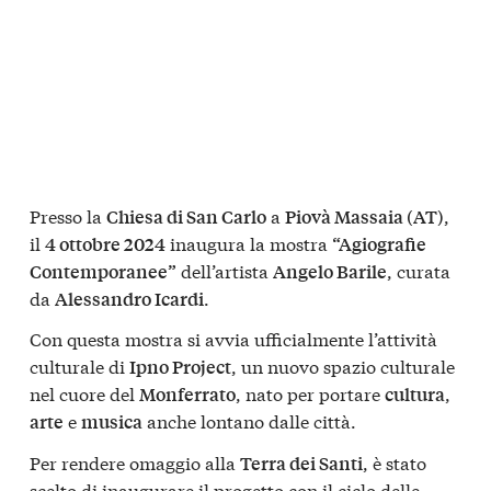
Presso la
a
,
Chiesa di San Carlo
Piovà Massaia (AT)
il
inaugura la mostra
4 ottobre 2024
“Agiografie
dell’artista
, curata
Contemporanee”
Angelo Barile
da
.
Alessandro Icardi
Con questa mostra si avvia ufficialmente l’attività
culturale di
, un nuovo spazio culturale
Ipno Project
nel cuore del
, nato per portare
,
Monferrato
cultura
e
anche lontano dalle città.
arte
musica
Per rendere omaggio alla
, è stato
Terra dei Santi
scelto di inaugurare il progetto con il ciclo delle