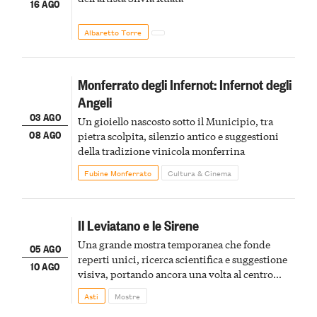
16 AGO
Albaretto Torre
Monferrato degli Infernot: Infernot degli
Angeli
03 AGO
Un gioiello nascosto sotto il Municipio, tra
08 AGO
pietra scolpita, silenzio antico e suggestioni
della tradizione vinicola monferrina
Fubine Monferrato
Cultura & Cinema
Il Leviatano e le Sirene
Una grande mostra temporanea che fonde
05 AGO
reperti unici, ricerca scientifica e suggestione
10 AGO
visiva, portando ancora una volta al centro
della scena le meraviglie del passato astigiano
Asti
Mostre