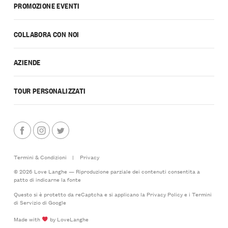
PROMOZIONE EVENTI
COLLABORA CON NOI
AZIENDE
TOUR PERSONALIZZATI
Termini & Condizioni
|
Privacy
© 2026 Love Langhe — Riproduzione parziale dei contenuti consentita a
patto di indicarne la fonte
Questo si è protetto da reCaptcha e si applicano la
Privacy Policy
e i
Termini
di Servizio
di Google
Made with
by LoveLanghe