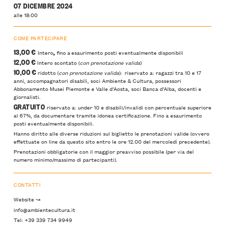
07 DICEMBRE 2024
alle 18:00
COME PARTECIPARE
13,00 €
,
Intero
fino a esaurimento posti eventualmente disponibili
12,00 €
Intero scontato (
con prenotazione valida
)
10,00 €
ridotto (
con prenotazione valida
): riservato a: ragazzi tra 10 e 17
anni, accompagnatori disabili, soci Ambiente & Cultura, possessori
Abbonamento Musei Piemonte e Valle d’Aosta, soci Banca d’Alba, docenti e
giornalisti.
GRATUITO
riservato a: under 10 e disabili/invalidi con percentuale superiore
al 67%, da documentare tramite idonea certificazione. Fino a esaurimento
posti eventualmente disponibili.
Hanno diritto alle diverse riduzioni sul biglietto le prenotazioni valide (ovvero
effettuate on line da questo sito entro le ore 12.00 del mercoledì precedente).
Prenotazioni obbligatorie con il maggior preavviso possibile (per via del
numero minimo/massimo di partecipanti).
CONTATTI
Website ↝
info@ambientecultura.it
Tel: +39 339 734 9949