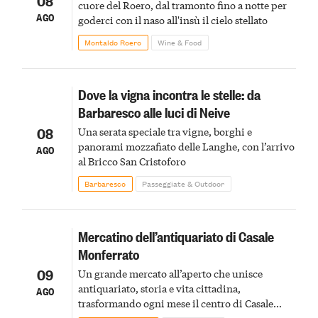
08
cuore del Roero, dal tramonto fino a notte per
AGO
goderci con il naso all'insù il cielo stellato
Montaldo Roero
Wine & Food
Dove la vigna incontra le stelle: da
Barbaresco alle luci di Neive
08
Una serata speciale tra vigne, borghi e
panorami mozzafiato delle Langhe, con l’arrivo
AGO
al Bricco San Cristoforo
Barbaresco
Passeggiate & Outdoor
Mercatino dell’antiquariato di Casale
Monferrato
09
Un grande mercato all’aperto che unisce
antiquariato, storia e vita cittadina,
AGO
trasformando ogni mese il centro di Casale
Monferrato in un luogo di scoperta e racconto