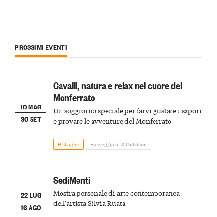
PROSSIMI EVENTI
Cavalli, natura e relax nel cuore del
Monferrato
10 MAG
Un soggiorno speciale per farvi gustare i sapori
30 SET
e provare le avventure del Monferrato
Bistagno
Passeggiate & Outdoor
SediMenti
Mostra personale di arte contemporanea
22 LUG
dell'artista Silvia Ruata
16 AGO