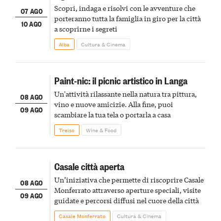
Scopri, indaga e risolvi con le avventure che
07 AGO
porteranno tutta la famiglia in giro per la città
10 AGO
a scoprirne i segreti
Alba
Cultura & Cinema
Paint-nic: il picnic artistico in Langa
Un'attività rilassante nella natura tra pittura,
08 AGO
vino e nuove amicizie. Alla fine, puoi
09 AGO
scambiare la tua tela o portarla a casa
Treiso
Wine & Food
Casale città aperta
Un’iniziativa che permette di riscoprire Casale
08 AGO
Monferrato attraverso aperture speciali, visite
09 AGO
guidate e percorsi diffusi nel cuore della città
Casale Monferrato
Cultura & Cinema