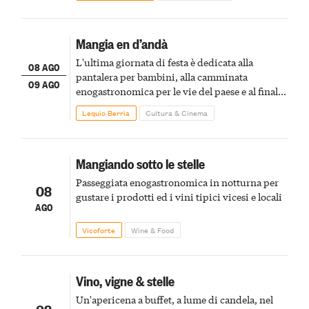
Mangia en d’andà
L'ultima giornata di festa è dedicata alla
08 AGO
pantalera per bambini, alla camminata
09 AGO
enogastronomica per le vie del paese e al finale
pirotecnico
Lequio Berria
Cultura & Cinema
Mangiando sotto le stelle
Passeggiata enogastronomica in notturna per
08
gustare i prodotti ed i vini tipici vicesi e locali
AGO
Vicoforte
Wine & Food
Vino, vigne & stelle
Un'apericena a buffet, a lume di candela, nel