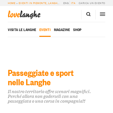
HOME
»
EVENTI IN PIEMONTE, LANGHE E ROERO
ENG
ITA
»
EVENTI SPORTIVI & PASSEG
CARICA UN EVENTO
love
langhe
VISITA LE LANGHE
EVENTI
MAGAZINE
SHOP
Passeggiate e sport
nelle Langhe
Il nostro territorio offre scenari magnifici.
Perché allora non goderseli con una
passeggiata o una corsa in compagnia?!