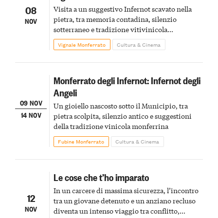
08
Visita a un suggestivo Infernot scavato nella
pietra, tra memoria contadina, silenzio
NOV
sotterraneo e tradizione vitivinicola
monferrina
Vignale Monferrato
Cultura & Cinema
Monferrato degli Infernot: Infernot degli
Angeli
09 NOV
Un gioiello nascosto sotto il Municipio, tra
14 NOV
pietra scolpita, silenzio antico e suggestioni
della tradizione vinicola monferrina
Fubine Monferrato
Cultura & Cinema
Le cose che t’ho imparato
In un carcere di massima sicurezza, l’incontro
12
tra un giovane detenuto e un anziano recluso
NOV
diventa un intenso viaggio tra conflitto,