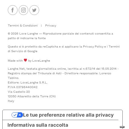
Termini & Condizioni
|
Privacy
© 2026 Love Langhe — Riproduzione parziale dei contenuti consentita a
patto di indicarne la fonte
Questo si è protetto da reCaptcha e si applicano la
Privacy Policy
e i
Termini
di Servizio
di Google
Made with
by LoveLanghe
Langhe.Net, testata giornalistica online, iscritta al n.672/14 del 15.05.2014 -
Registro stampa del Tribunale di Asti - Direttore responsabile: Lorenzo
Tablino.
Editore: LoveLanghe S.R.L.
P.IVA 03796440042
Via Castello 20
12050 Albaretto della Torre (CN)
Italy
Le tue preferenze relative alla privacy
Informativa sulla raccolta