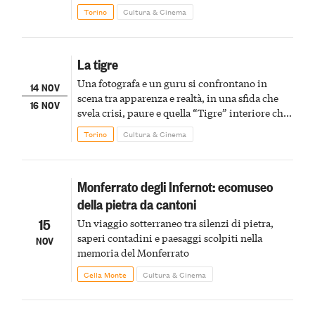
fragilità e la sorprendente possibilità di
Torino
Cultura & Cinema
cambiare
La tigre
Una fotografa e un guru si confrontano in
14 NOV
scena tra apparenza e realtà, in una sfida che
16 NOV
svela crisi, paure e quella “Tigre” interiore che
tutti dobbiamo imparare a gestire
Torino
Cultura & Cinema
Monferrato degli Infernot: ecomuseo
della pietra da cantoni
15
Un viaggio sotterraneo tra silenzi di pietra,
saperi contadini e paesaggi scolpiti nella
NOV
memoria del Monferrato
Cella Monte
Cultura & Cinema