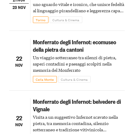
uno sguardo vitale e ironico, che unisce fedeltà
23 NOV
al linguaggio pirandelliano e leggerezza capace
di parlare alle nuove generazioni
Torino
Cultura & Cinema
Monferrato degli Infernot: ecomuseo
della pietra da cantoni
22
Un viaggio sotterraneo tra silenzi di pietra,
saperi contadini e paesaggi scolpiti nella
NOV
memoria del Monferrato
Cella Monte
Cultura & Cinema
Monferrato degli Infernot: belvedere di
Vignale
22
Visita a un suggestivo Infernot scavato nella
pietra, tra memoria contadina, silenzio
NOV
sotterraneo e tradizione vitivinicola