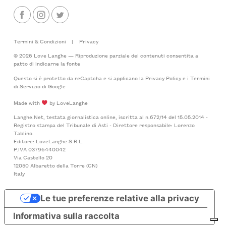
Termini & Condizioni
|
Privacy
© 2026 Love Langhe — Riproduzione parziale dei contenuti consentita a
patto di indicarne la fonte
Questo si è protetto da reCaptcha e si applicano la
Privacy Policy
e i
Termini
di Servizio
di Google
Made with
by LoveLanghe
Langhe.Net, testata giornalistica online, iscritta al n.672/14 del 15.05.2014 -
Registro stampa del Tribunale di Asti - Direttore responsabile: Lorenzo
Tablino.
Editore: LoveLanghe S.R.L.
P.IVA 03796440042
Via Castello 20
12050 Albaretto della Torre (CN)
Italy
Le tue preferenze relative alla privacy
Informativa sulla raccolta