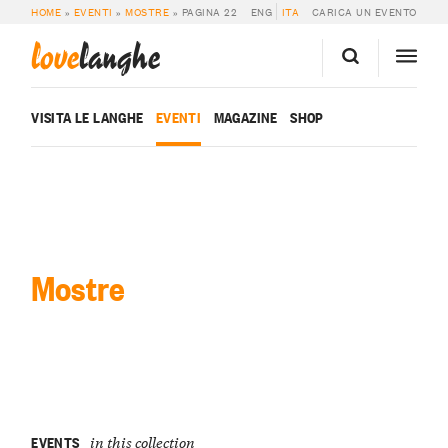
HOME
»
EVENTI
»
MOSTRE
»
PAGINA 22
ENG
ITA
CARICA UN EVENTO
love
langhe
VISITA LE LANGHE
EVENTI
MAGAZINE
SHOP
Mostre
EVENTS
in this collection