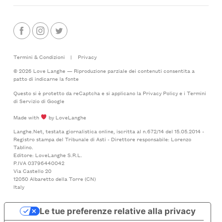
Termini & Condizioni
|
Privacy
© 2026 Love Langhe — Riproduzione parziale dei contenuti consentita a
patto di indicarne la fonte
Questo si è protetto da reCaptcha e si applicano la
Privacy Policy
e i
Termini
di Servizio
di Google
Made with
by LoveLanghe
Langhe.Net, testata giornalistica online, iscritta al n.672/14 del 15.05.2014 -
Registro stampa del Tribunale di Asti - Direttore responsabile: Lorenzo
Tablino.
Editore: LoveLanghe S.R.L.
P.IVA 03796440042
Via Castello 20
12050 Albaretto della Torre (CN)
Italy
Le tue preferenze relative alla privacy