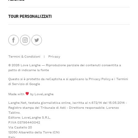
TOUR PERSONALIZZATI
Termini & Condizioni
|
Privacy
© 2026 Love Langhe — Riproduzione parziale dei contenuti consentita a
patto di indicarne la fonte
Questo si è protetto da reCaptcha e si applicano la
Privacy Policy
e i
Termini
di Servizio
di Google
Made with
by LoveLanghe
Langhe.Net, testata giornalistica online, iscritta al n.672/14 del 15.05.2014 -
Registro stampa del Tribunale di Asti - Direttore responsabile: Lorenzo
Tablino.
Editore: LoveLanghe S.R.L.
P.IVA 03796440042
Via Castello 20
12050 Albaretto della Torre (CN)
Italy