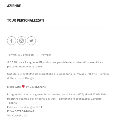
AZIENDE
TOUR PERSONALIZZATI
Termini & Condizioni
|
Privacy
© 2026 Love Langhe — Riproduzione parziale dei contenuti consentita a
patto di indicarne la fonte
Questo si è protetto da reCaptcha e si applicano la
Privacy Policy
e i
Termini
di Servizio
di Google
Made with
by LoveLanghe
Langhe.Net, testata giornalistica online, iscritta al n.672/14 del 15.05.2014 -
Registro stampa del Tribunale di Asti - Direttore responsabile: Lorenzo
Tablino.
Editore: LoveLanghe S.R.L.
P.IVA 03796440042
Via Castello 20