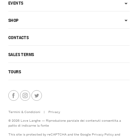
EVENTS
SHOP
CONTACTS
SALES TERMS
TOURS
Termini & Condizioni
|
Privacy
© 2026 Love Langhe — Riproduzione parziale dei contenuti consentita a
patto di indicarne la fonte
This site is protected by reCAPTCHA and the Google
Privacy Policy
and