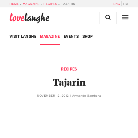
HOME
»
MAGAZINE
»
RECIPES
»
TAJARIN
ENG
ITA
love
langhe
VISIT LANGHE
MAGAZINE
EVENTS
SHOP
RECIPES
Tajarin
Armando Gambera
NOVEMBER 12, 2012