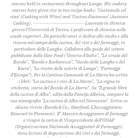
courses held in restaurants throughout Langa. His cookery
courses have given rise to two recipe books: ‘Cucinando col
vino’ (Cooking with Wine) and ‘Cucina d’autunno’ (Autumn
Cooking). --------------------------------- Laureato in chimica
presso l’Università di Torino, è professore di chimica nelle
scuole superiori. Da parecchi anni si dedica allo studio e alla
ricerca nel campo della cucina, dei vini e dei formaggi, in
particolare delle Langhe. Collabora alle guide del settore
pubblicate dallo Slow Food ("Osteria d’Italia", "Le strade del
Barolo", "Barolo e Barbaresco", "Guida delle Langhe e del
Roero", "Le ricette delle osterie di Langa", "Formaggi
d’Europa"). Per la Cantina Comunale di La Morra ha scritto
i libri: "La cucina e i vini di La Morra", "La vigna in
etichetta, storia del Barolo di La Morra". Su "Il grande libro
della cucina di Alba", edito dalla Famija Albeisa, compare la
sua monografia "La cucina di Alba nel Novecento". Scrive su
alcune riviste (Barolo & Co.; Slowfood; L’Asssaggiatore;
Itinerari in Piemonte). E’ Maestro Assaggiatore di formaggi
e ricopre la carica di Vicepresidente dell’ONAF
(Organizzazione Nazionale Assaggiatori di Formaggi);
tiene lezioni di degustazione dei vini e dei formaggi,