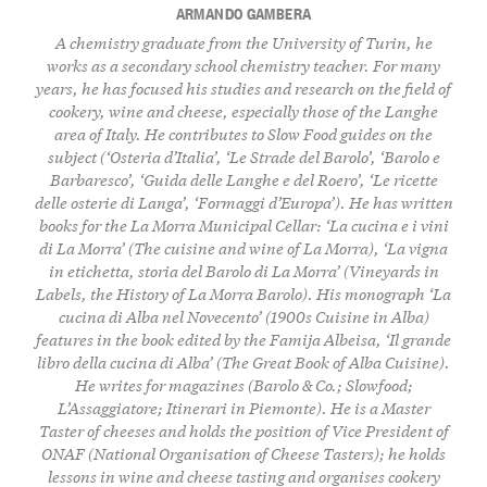
ARMANDO GAMBERA
A chemistry graduate from the University of Turin, he
works as a secondary school chemistry teacher. For many
years, he has focused his studies and research on the field of
cookery, wine and cheese, especially those of the Langhe
area of Italy. He contributes to Slow Food guides on the
subject (‘Osteria d’Italia’, ‘Le Strade del Barolo’, ‘Barolo e
Barbaresco’, ‘Guida delle Langhe e del Roero’, ‘Le ricette
delle osterie di Langa’, ‘Formaggi d’Europa’). He has written
books for the La Morra Municipal Cellar: ‘La cucina e i vini
di La Morra’ (The cuisine and wine of La Morra), ‘La vigna
in etichetta, storia del Barolo di La Morra’ (Vineyards in
Labels, the History of La Morra Barolo). His monograph ‘La
cucina di Alba nel Novecento’ (1900s Cuisine in Alba)
features in the book edited by the Famija Albeisa, ‘Il grande
libro della cucina di Alba’ (The Great Book of Alba Cuisine).
He writes for magazines (Barolo & Co.; Slowfood;
L’Assaggiatore; Itinerari in Piemonte). He is a Master
Taster of cheeses and holds the position of Vice President of
ONAF (National Organisation of Cheese Tasters); he holds
lessons in wine and cheese tasting and organises cookery