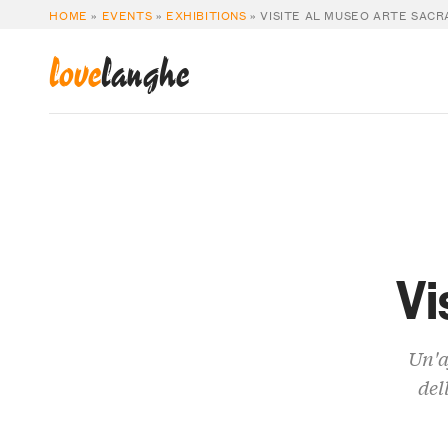
HOME
»
EVENTS
»
EXHIBITIONS
»
VISITE AL MUSEO ARTE SACR
love
langhe
Vi
Un'a
del