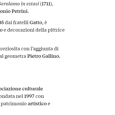
1711
erolamo in estasi
(
),
onio Petrini
.
05
Gatto
dai fratelli
, è
to
e decorazioni della pittrice
eziosita con l’aggiunta di
Pietro Gallino
dal geometra
.
ociazione culturale
1997
fondata nel
con
artistico
l patrimonio
e