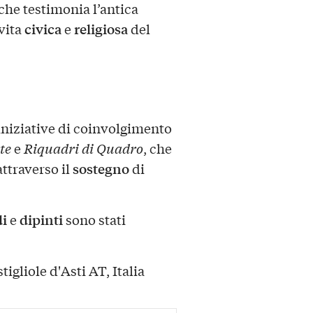
 che testimonia l’antica
civica
religiosa
 vita
e
del
niziative di coinvolgimento
te
e
Riquadri di Quadro
, che
sostegno
attraverso il
di
di
dipinti
e
sono stati
igliole d'Asti AT, Italia