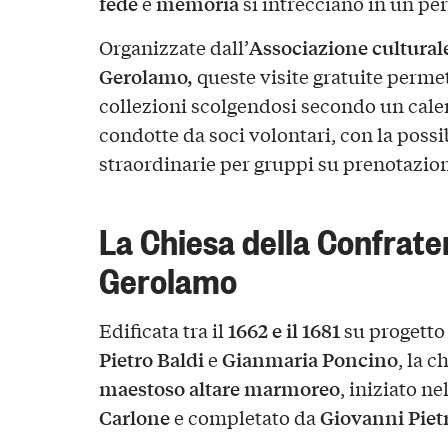
fede
memoria
e
si intrecciano in un per
Associazione cultural
Organizzate dall’
Gerolamo,
queste visite gratuite permet
collezioni scolgendosi secondo un calen
condotte da soci volontari, con la possi
straordinarie per gruppi su prenotazio
La Chiesa della Confrate
Gerolamo
1662 e il 1681
Edificata tra il
su progetto
Pietro Baldi
Gianmaria Poncino
e
, la c
maestoso altare marmoreo
, iniziato ne
Carlone
Giovanni Piet
e completato da