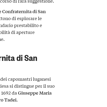
corso di rara suggestione.
e Confraternita di San
tono di esplorare le
dario prestabilito e
bilità di aperture
ne.
rnita di San
 dei capomastri luganesi
hiesa si distingue per il suo
Giuseppe Maria
l 1692 da
ro Tadei
.