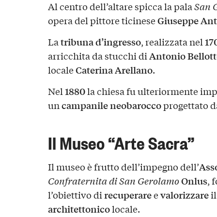
Al centro dell’altare spicca la pala
San G
Giuseppe Ant
opera del pittore ticinese
tribuna d’ingresso
17
La
, realizzata nel
Antonio Bellot
arricchita da stucchi di
Caterina Arellano
locale
.
1880
Nel
la chiesa fu ulteriormente impr
campanile neobarocco
un
progettato 
Il Museo “Arte Sacra”
Ass
Il museo è frutto dell’impegno dell’
Onlus
Confraternita di San Gerolamo
, 
recuperare
valorizzare
l’obiettivo di
e
i
architettonico
locale.