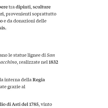
pere
dipinti
sculture
tra
,
ri
, provenienti soprattutto
to
e da donazioni delle
sis
.
ano le statue lignee di
San
1832
oacchino
, realizzate nel
Regia
la interna della
ate grazie al
io di Asti del 1785
, vinto