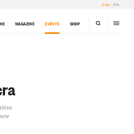
ENG
ITA
GHE
MAGAZINE
EVENTS
SHOP
cra
hiesa
pere