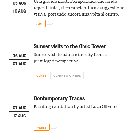
Una grande mostra temporanea che fonde
05 AUG
reperti unici, ricerca scientifica e suggestione
10 AUG
visiva, portando ancora una volta al centro
della scena le meraviglie del passato astigiano
Asti
Sunset visits to the Civic Tower
Sunset visit to admire the city from a
06 AUG
privileged perspective
07 AUG
Cuneo
Culture & Cinema
Contemporary Traces
Painting exhibition by artist Luca Olivero
07 AUG
17 AUG
Mango