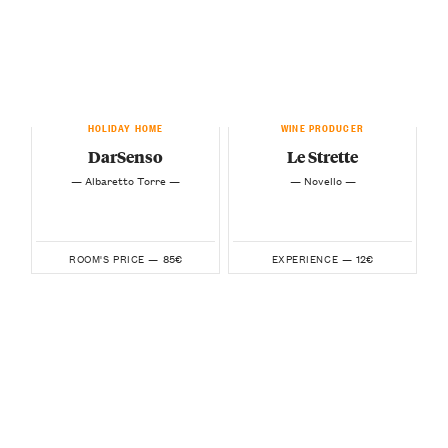
HOLIDAY HOME
WINE PRODUCER
DarSenso
Le Strette
— Albaretto Torre —
— Novello —
85€
12€
ROOM'S PRICE —
EXPERIENCE —