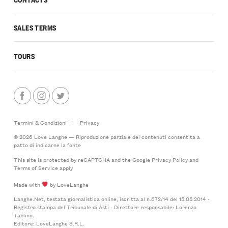
SALES TERMS
TOURS
Termini & Condizioni
|
Privacy
© 2026 Love Langhe — Riproduzione parziale dei contenuti consentita a
patto di indicarne la fonte
This site is protected by reCAPTCHA and the Google
Privacy Policy
and
Terms of Service
apply
Made with
by LoveLanghe
Langhe.Net, testata giornalistica online, iscritta al n.672/14 del 15.05.2014 -
Registro stampa del Tribunale di Asti - Direttore responsabile: Lorenzo
Tablino.
Editore: LoveLanghe S.R.L.