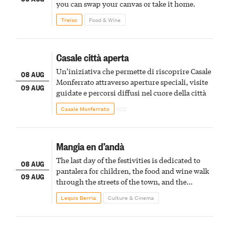
you can swap your canvas or take it home.
Treiso
Food & Wine
Casale città aperta
Un’iniziativa che permette di riscoprire Casale
08 AUG
Monferrato attraverso aperture speciali, visite
09 AUG
guidate e percorsi diffusi nel cuore della città
Casale Monferrato
Mangia en d’andà
The last day of the festivities is dedicated to
08 AUG
pantalera for children, the food and wine walk
09 AUG
through the streets of the town, and the
fireworks finale
Lequio Berria
Culture & Cinema