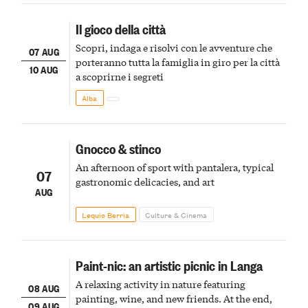
Il gioco della città
Scopri, indaga e risolvi con le avventure che
07 AUG
porteranno tutta la famiglia in giro per la città
10 AUG
a scoprirne i segreti
Alba
Gnocco & stinco
An afternoon of sport with pantalera, typical
07
gastronomic delicacies, and art
AUG
Lequio Berria
Culture & Cinema
Paint-nic: an artistic picnic in Langa
A relaxing activity in nature featuring
08 AUG
painting, wine, and new friends. At the end,
09 AUG