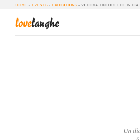
HOME
»
EVENTS
»
EXHIBITIONS
»
VEDOVA TINTORETTO: IN DI
love
langhe
Un dia
f