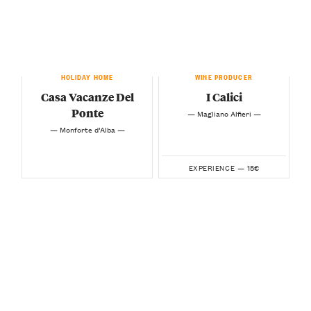
HOLIDAY HOME
WINE PRODUCER
Casa Vacanze Del
I Calici
Ponte
— Magliano Alfieri —
— Monforte d’Alba —
15€
EXPERIENCE —