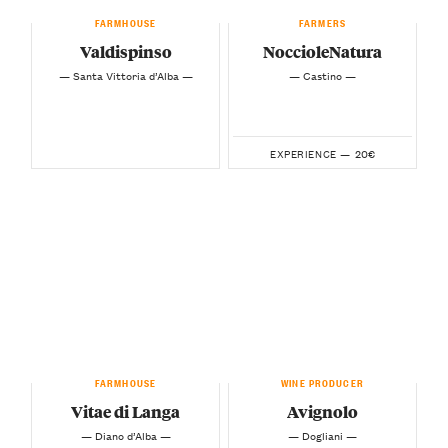
FARMHOUSE
FARMERS
Valdispinso
NoccioleNatura
— Santa Vittoria d’Alba —
— Castino —
20€
EXPERIENCE —
FARMHOUSE
WINE PRODUCER
Vitae di Langa
Avignolo
— Diano d’Alba —
— Dogliani —