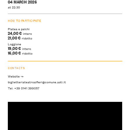
04 MARCH 2026
at 22:30
HOW TO PARTICIPATE
Platea e palchi
24,00 €
intero
21,00 €
ridotto
Loggione
19,00 €
intero
16,00 €
ridotto
CONTACTS
Website ↝
biglietteriateatroalfieri@comune.asti.it
Tel: +39 0141 399057