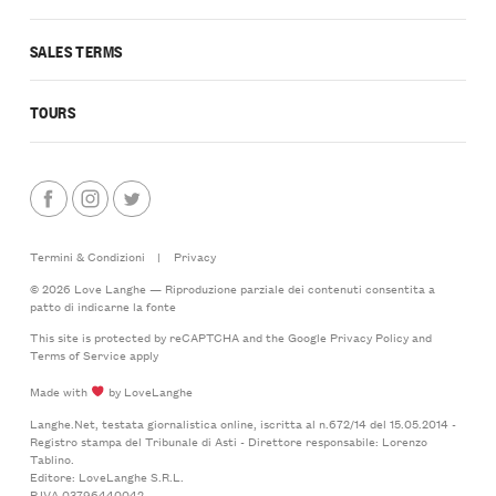
SALES TERMS
TOURS
Termini & Condizioni
|
Privacy
© 2026 Love Langhe — Riproduzione parziale dei contenuti consentita a
patto di indicarne la fonte
This site is protected by reCAPTCHA and the Google
Privacy Policy
and
Terms of Service
apply
Made with
by LoveLanghe
Langhe.Net, testata giornalistica online, iscritta al n.672/14 del 15.05.2014 -
Registro stampa del Tribunale di Asti - Direttore responsabile: Lorenzo
Tablino.
Editore: LoveLanghe S.R.L.
P.IVA 03796440042