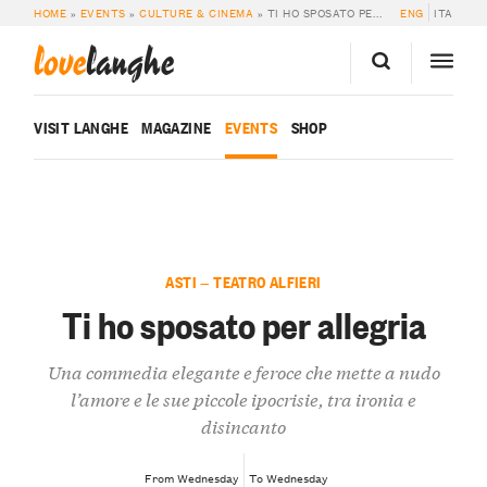
HOME
»
EVENTS
»
CULTURE & CINEMA
»
TI HO SPOSATO PER ALLEGRIA
ENG
ITA
love
langhe
VISIT LANGHE
MAGAZINE
EVENTS
SHOP
ASTI — TEATRO ALFIERI
Ti ho sposato per allegria
Una commedia elegante e feroce che mette a nudo
l’amore e le sue piccole ipocrisie, tra ironia e
disincanto
From Wednesday
To Wednesday