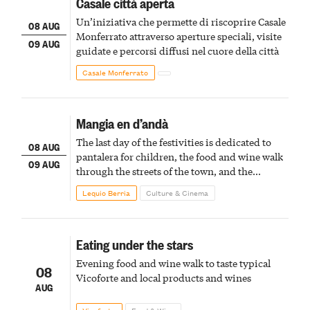
Casale città aperta
Un’iniziativa che permette di riscoprire Casale
08 AUG
Monferrato attraverso aperture speciali, visite
09 AUG
guidate e percorsi diffusi nel cuore della città
Casale Monferrato
Mangia en d’andà
The last day of the festivities is dedicated to
08 AUG
pantalera for children, the food and wine walk
09 AUG
through the streets of the town, and the
fireworks finale
Lequio Berria
Culture & Cinema
Eating under the stars
Evening food and wine walk to taste typical
08
Vicoforte and local products and wines
AUG