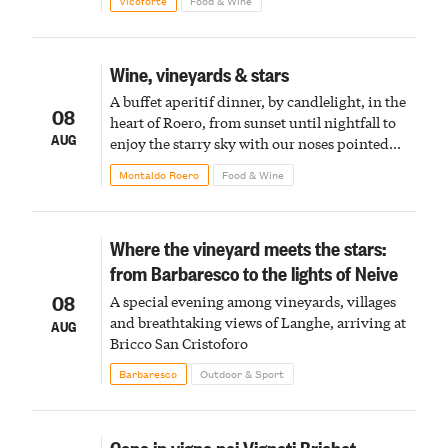
Vicoforte
Food & Wine
Wine, vineyards & stars
A buffet aperitif dinner, by candlelight, in the
08
heart of Roero, from sunset until nightfall to
AUG
enjoy the starry sky with our noses pointed
upward
Montaldo Roero
Food & Wine
Where the vineyard meets the stars:
from Barbaresco to the lights of Neive
08
A special evening among vineyards, villages
and breathtaking views of Langhe, arriving at
AUG
Bricco San Cristoforo
Barbaresco
Outdoor & Sport
Cena in vigna nei Vigneti Brichet