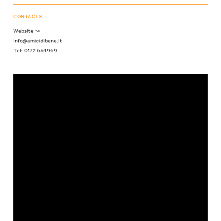
CONTACTS
Website ↝
info@amicidibene.it
Tel: 0172 654969