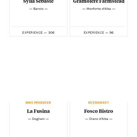
Sylla Sebaste
Gramolere Farmstead
— Barolo —
— Monforte d’Alba —
30€
5€
EXPERIENCE —
EXPERIENCE —
WINE PRODUCER
RESTAURANT
La Fusina
Fosco Bistro
— Dogliani —
— Diano d’Alba —