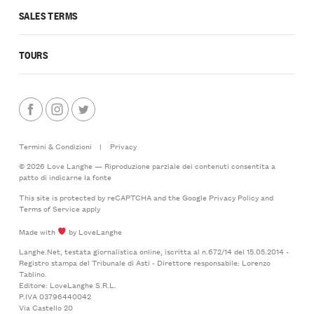
SALES TERMS
TOURS
Termini & Condizioni
|
Privacy
© 2026 Love Langhe — Riproduzione parziale dei contenuti consentita a
patto di indicarne la fonte
This site is protected by reCAPTCHA and the Google
Privacy Policy
and
Terms of Service
apply
Made with
by LoveLanghe
Langhe.Net, testata giornalistica online, iscritta al n.672/14 del 15.05.2014 -
Registro stampa del Tribunale di Asti - Direttore responsabile: Lorenzo
Tablino.
Editore: LoveLanghe S.R.L.
P.IVA 03796440042
Via Castello 20