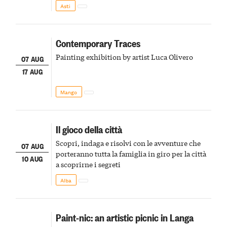
della scena le meraviglie del passato astigiano
Asti
Contemporary Traces
Painting exhibition by artist Luca Olivero
07 AUG
17 AUG
Mango
Il gioco della città
Scopri, indaga e risolvi con le avventure che
07 AUG
porteranno tutta la famiglia in giro per la città
10 AUG
a scoprirne i segreti
Alba
Paint-nic: an artistic picnic in Langa