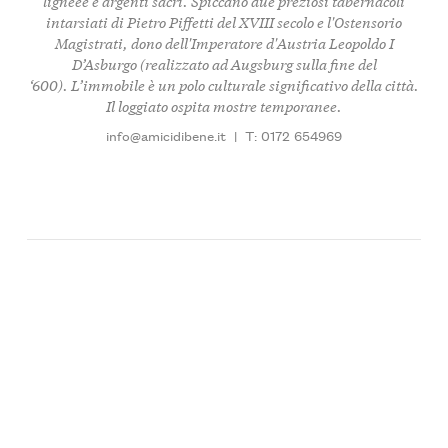
ligneee e argenti sacri. Spiccano due preziosi tabernacoli
intarsiati di Pietro Piffetti del XVIII secolo e l'Ostensorio
Magistrati, dono dell'Imperatore d'Austria Leopoldo I
D’Asburgo (realizzato ad Augsburg sulla fine del
‘600). L’immobile è un polo culturale significativo della città.
Il loggiato ospita mostre temporanee.
info@amicidibene.it
|
T: 0172 654969