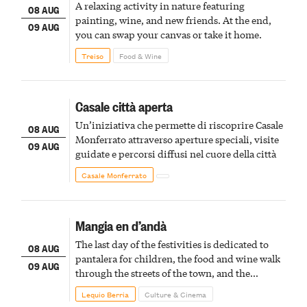
A relaxing activity in nature featuring
08 AUG
painting, wine, and new friends. At the end,
09 AUG
you can swap your canvas or take it home.
Treiso
Food & Wine
Casale città aperta
Un’iniziativa che permette di riscoprire Casale
08 AUG
Monferrato attraverso aperture speciali, visite
09 AUG
guidate e percorsi diffusi nel cuore della città
Casale Monferrato
Mangia en d’andà
The last day of the festivities is dedicated to
08 AUG
pantalera for children, the food and wine walk
09 AUG
through the streets of the town, and the
fireworks finale
Lequio Berria
Culture & Cinema