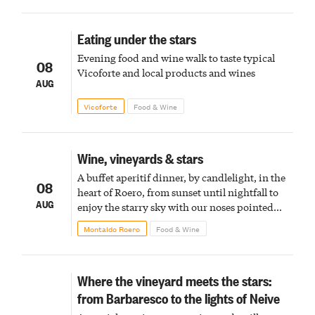
Eating under the stars
Evening food and wine walk to taste typical
08
Vicoforte and local products and wines
AUG
Vicoforte
Food & Wine
Wine, vineyards & stars
A buffet aperitif dinner, by candlelight, in the
08
heart of Roero, from sunset until nightfall to
AUG
enjoy the starry sky with our noses pointed
upward
Montaldo Roero
Food & Wine
Where the vineyard meets the stars:
from Barbaresco to the lights of Neive