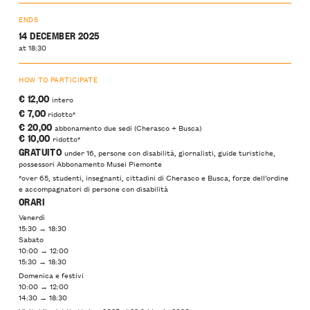
ENDS
14 DECEMBER 2025
at 18:30
HOW TO PARTICIPATE
€ 12,00
intero
€ 7,00
ridotto*
€ 20,00
abbonamento due sedi (Cherasco + Busca)
€ 10,00
ridotto*
GRATUITO
under 16, persone con disabilità, giornalisti, guide turistiche,
possessori Abbonamento Musei Piemonte
*over 65, studenti, insegnanti, cittadini di Cherasco e Busca, forze dell’ordine
e accompagnatori di persone con disabilità
ORARI
Venerdì
15:30 → 18:30
Sabato
10:00 → 12:00
15:30 → 18:30
Domenica e festivi
10:00 → 12:00
14:30 → 18:30