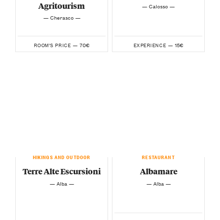
Agritourism
— Calosso —
— Cherasco —
70€
15€
ROOM'S PRICE —
EXPERIENCE —
HIKINGS AND OUTDOOR
RESTAURANT
Terre Alte Escursioni
Albamare
— Alba —
— Alba —