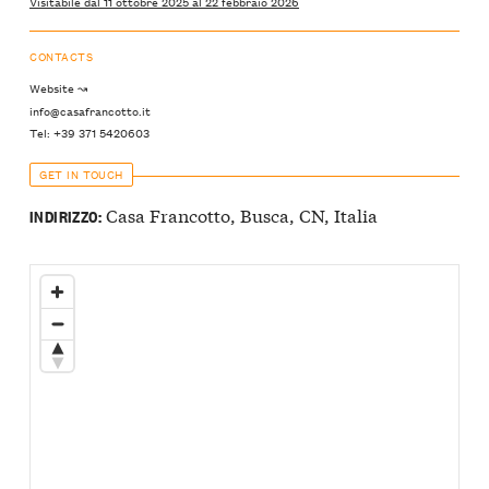
Visitabile dal 11 ottobre 2025 al 22 febbraio 2026
CONTACTS
Website ↝
info@casafrancotto.it
Tel: +39 371 5420603
GET IN TOUCH
Casa Francotto, Busca, CN, Italia
INDIRIZZO: