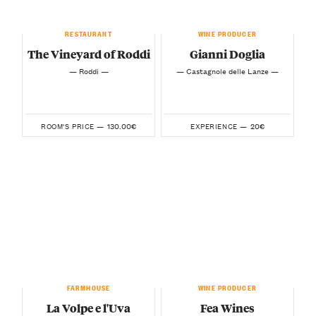
RESTAURANT
WINE PRODUCER
The Vineyard of Roddi
Gianni Doglia
— Roddi —
— Castagnole delle Lanze —
130.00€
20€
ROOM'S PRICE —
EXPERIENCE —
FARMHOUSE
WINE PRODUCER
La Volpe e l'Uva
Fea Wines