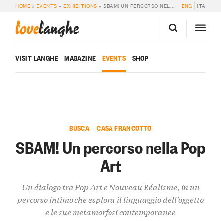
HOME
»
EVENTS
»
EXHIBITIONS
»
SBAM! UN PERCORSO NELLA POP ART
ENG
ITA
love
langhe
VISIT LANGHE
MAGAZINE
EVENTS
SHOP
BUSCA — CASA FRANCOTTO
SBAM! Un percorso nella Pop
Art
Un dialogo tra Pop Art e Nouveau Réalisme, in un
percorso intimo che esplora il linguaggio dell’oggetto
e le sue metamorfosi contemporanee