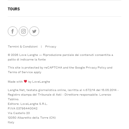
TOURS
Termini & Condizioni
|
Privacy
© 2026 Love Langhe — Riproduzione parziale dei contenuti consentita a
patto di indicarne la fonte
This site is protected by reCAPTCHA and the Google
Privacy Policy
and
Terms of Service
apply
Made with
by LoveLanghe
Langhe.Net, testata giornalistica online, iscritta al n.672/14 del 15.05.2014 -
Registro stampa del Tribunale di Asti - Direttore responsabile: Lorenzo
Tablino.
Editore: LoveLanghe S.R.L.
P.IVA 03796440042
Via Castello 20
12050 Albaretto della Torre (CN)
Italy