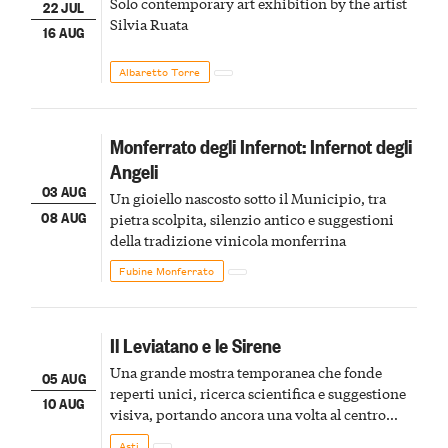
Solo contemporary art exhibition by the artist
22 JUL
Silvia Ruata
16 AUG
Albaretto Torre
Monferrato degli Infernot: Infernot degli
Angeli
03 AUG
Un gioiello nascosto sotto il Municipio, tra
08 AUG
pietra scolpita, silenzio antico e suggestioni
della tradizione vinicola monferrina
Fubine Monferrato
Il Leviatano e le Sirene
Una grande mostra temporanea che fonde
05 AUG
reperti unici, ricerca scientifica e suggestione
10 AUG
visiva, portando ancora una volta al centro
della scena le meraviglie del passato astigiano
Asti