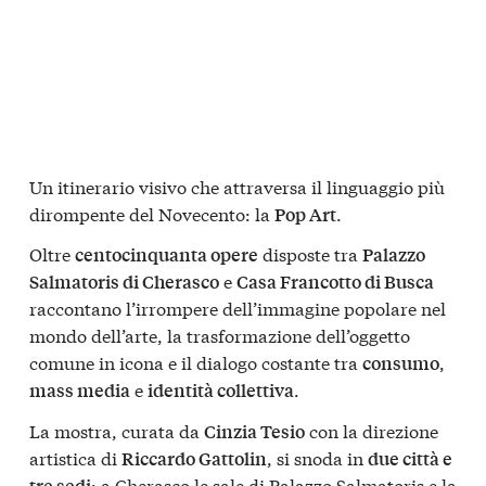
Un itinerario visivo che attraversa il linguaggio più
dirompente del Novecento: la
.
Pop Art
Oltre
disposte tra
centocinquanta opere
Palazzo
e
Salmatoris di Cherasco
Casa Francotto di Busca
raccontano l’irrompere dell’immagine popolare nel
mondo dell’arte, la trasformazione dell’oggetto
comune in icona e il dialogo costante tra
,
consumo
e
.
mass media
identità collettiva
La mostra, curata da
con la direzione
Cinzia Tesio
artistica di
, si snoda in
Riccardo Gattolin
due città e
: a
Cherasco le sale di Palazzo Salmatoris e la
tre sedi