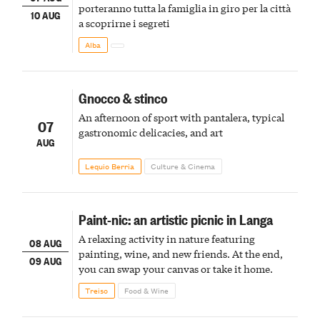
porteranno tutta la famiglia in giro per la città
10 AUG
a scoprirne i segreti
Alba
Gnocco & stinco
An afternoon of sport with pantalera, typical
07
gastronomic delicacies, and art
AUG
Lequio Berria
Culture & Cinema
Paint-nic: an artistic picnic in Langa
A relaxing activity in nature featuring
08 AUG
painting, wine, and new friends. At the end,
09 AUG
you can swap your canvas or take it home.
Treiso
Food & Wine