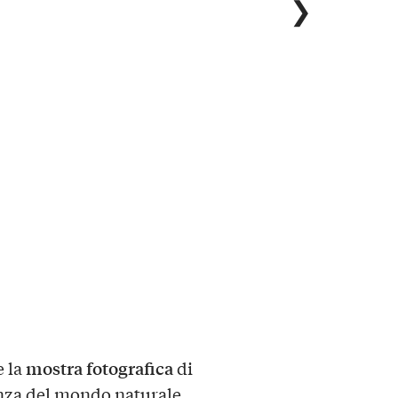
❯
mostra fotografica
e la
di
nza del mondo naturale.