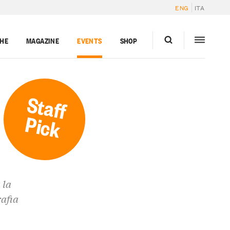
ENG
ITA
GHE
MAGAZINE
EVENTS
SHOP
Staff
Pick
 la
rafia