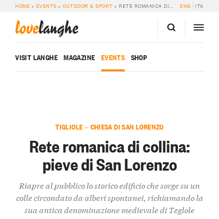
HOME
»
EVENTS
»
OUTDOOR & SPORT
»
RETE ROMANICA DI COLLINA: PIEVE DI SAN LORENZO
ENG
ITA
love
langhe
VISIT LANGHE
MAGAZINE
EVENTS
SHOP
TIGLIOLE — CHIESA DI SAN LORENZO
Rete romanica di collina:
pieve di San Lorenzo
Riapre al pubblico lo storico edificio che sorge su un
colle circondato da alberi spontanei, richiamando la
sua antica denominazione medievale di Teglole