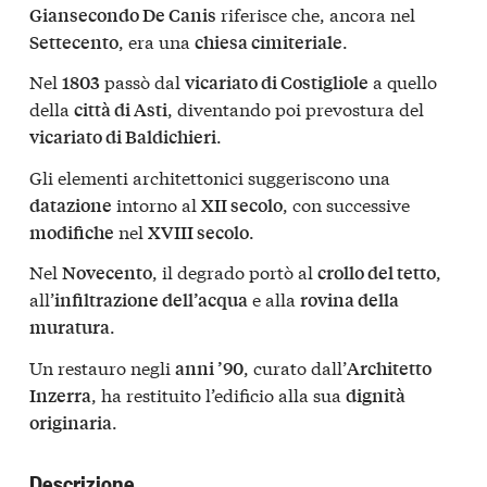
riferisce che, ancora nel
Giansecondo De Canis
, era una
.
Settecento
chiesa cimiteriale
Nel
passò dal
a quello
1803
vicariato di Costigliole
della
, diventando poi prevostura del
città di Asti
.
vicariato di Baldichieri
Gli elementi architettonici suggeriscono una
intorno al
, con successive
datazione
XII secolo
nel
.
modifiche
XVIII secolo
Nel
, il degrado portò al
,
Novecento
crollo del tetto
all’
e alla
infiltrazione dell’acqua
rovina della
.
muratura
Un restauro negli
, curato dall’
anni ’90
Architetto
, ha restituito l’edificio alla sua
Inzerra
dignità
.
originaria
Descrizione