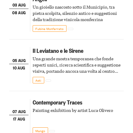
03 AUG
Un gioiello nascosto sotto il Municipio, tra
08 AUG
pietra scolpita, silenzio antico e suggestioni
della tradizione vinicola monferrina
Fubine Monferrato
Il Leviatano e le Sirene
Una grande mostra temporanea che fonde
05 AUG
reperti unici, ricerca scientifica e suggestione
10 AUG
visiva, portando ancora una volta al centro
della scena le meraviglie del passato astigiano
Asti
Contemporary Traces
Painting exhibition by artist Luca Olivero
07 AUG
17 AUG
Mango