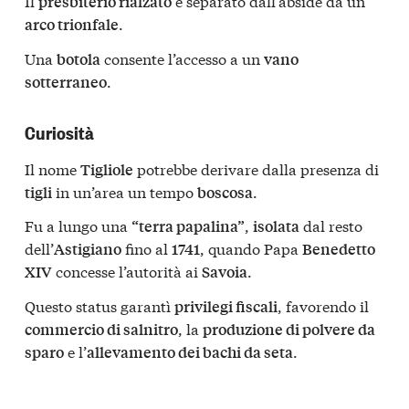
Il
è separato dall’abside da un
presbiterio rialzato
.
arco trionfale
Una
consente l’accesso a un
botola
vano
.
sotterraneo
Curiosità
Il nome
potrebbe derivare dalla presenza di
Tigliole
in un’area un tempo
.
tigli
boscosa
Fu a lungo una
,
dal resto
“terra papalina”
isolata
dell’
fino al
, quando Papa
Astigiano
1741
Benedetto
concesse l’autorità ai
.
XIV
Savoia
Questo status garantì
, favorendo il
privilegi fiscali
, la
commercio di salnitro
produzione di polvere da
e l’
.
sparo
allevamento dei bachi da seta