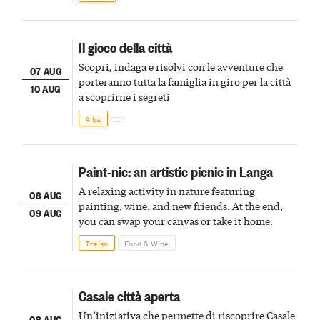
Il gioco della città
Scopri, indaga e risolvi con le avventure che
07 AUG
porteranno tutta la famiglia in giro per la città
10 AUG
a scoprirne i segreti
Alba
Paint-nic: an artistic picnic in Langa
A relaxing activity in nature featuring
08 AUG
painting, wine, and new friends. At the end,
09 AUG
you can swap your canvas or take it home.
Treiso
Food & Wine
Casale città aperta
Un’iniziativa che permette di riscoprire Casale
08 AUG