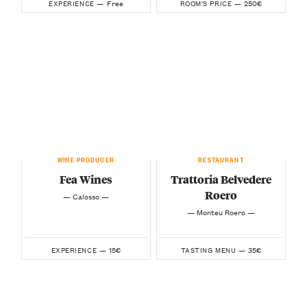
Free
250€
EXPERIENCE —
ROOM'S PRICE —
WINE PRODUCER
RESTAURANT
Fea Wines
Trattoria Belvedere
Roero
— Calosso —
— Monteu Roero —
15€
35€
EXPERIENCE —
TASTING MENU —