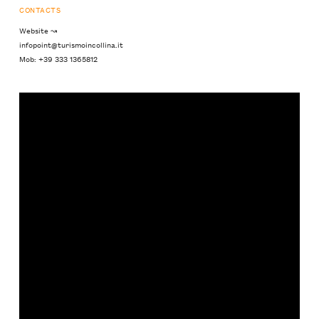
CONTACTS
Website ↝
infopoint@turismoincollina.it
Mob: +39 333 1365812