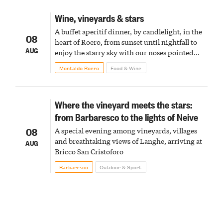
Wine, vineyards & stars
A buffet aperitif dinner, by candlelight, in the
08
heart of Roero, from sunset until nightfall to
AUG
enjoy the starry sky with our noses pointed
upward
Montaldo Roero
Food & Wine
Where the vineyard meets the stars:
from Barbaresco to the lights of Neive
08
A special evening among vineyards, villages
and breathtaking views of Langhe, arriving at
AUG
Bricco San Cristoforo
Barbaresco
Outdoor & Sport