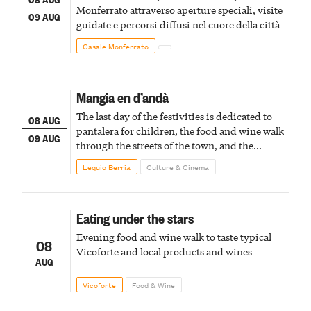
Monferrato attraverso aperture speciali, visite
09 AUG
guidate e percorsi diffusi nel cuore della città
Casale Monferrato
Mangia en d’andà
The last day of the festivities is dedicated to
08 AUG
pantalera for children, the food and wine walk
09 AUG
through the streets of the town, and the
fireworks finale
Lequio Berria
Culture & Cinema
Eating under the stars
Evening food and wine walk to taste typical
08
Vicoforte and local products and wines
AUG
Vicoforte
Food & Wine