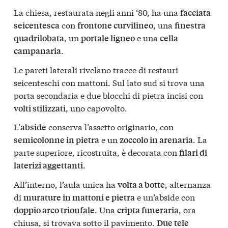
La chiesa, restaurata negli anni ‘80, ha una
facciata
con
, una
seicentesca
frontone curvilineo
finestra
, un
e una
quadrilobata
portale ligneo
cella
.
campanaria
Le pareti laterali rivelano tracce di restauri
seicenteschi con mattoni. Sul lato sud si trova una
porta secondaria e due blocchi di pietra incisi con
, uno capovolto.
volti stilizzati
L’
conserva l’assetto originario, con
abside
e un
. La
semicolonne in pietra
zoccolo in arenaria
parte superiore, ricostruita, è decorata con
filari di
.
laterizi aggettanti
All’interno, l’aula unica ha
, alternanza
volta a botte
di
e un’abside con
murature in mattoni e pietra
. Una
, ora
doppio arco trionfale
cripta funeraria
chiusa, si trovava sotto il pavimento.
Due tele