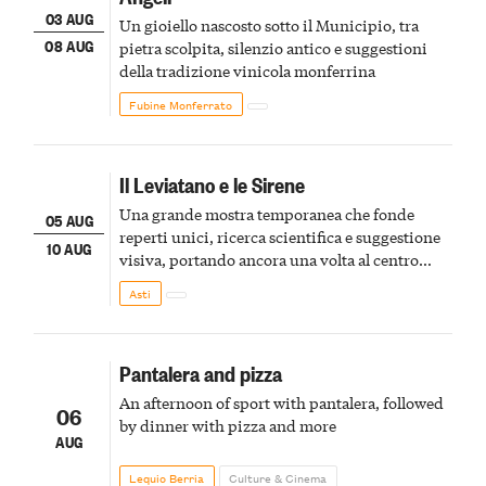
03 AUG
Un gioiello nascosto sotto il Municipio, tra
08 AUG
pietra scolpita, silenzio antico e suggestioni
della tradizione vinicola monferrina
Fubine Monferrato
Il Leviatano e le Sirene
Una grande mostra temporanea che fonde
05 AUG
reperti unici, ricerca scientifica e suggestione
10 AUG
visiva, portando ancora una volta al centro
della scena le meraviglie del passato astigiano
Asti
Pantalera and pizza
An afternoon of sport with pantalera, followed
06
by dinner with pizza and more
AUG
Lequio Berria
Culture & Cinema