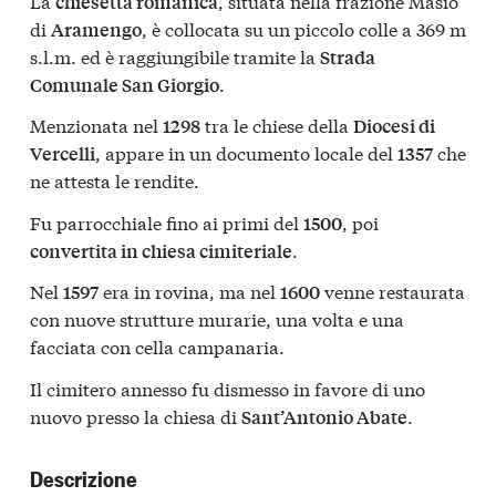
La
, situata nella frazione Masio
chiesetta romanica
di
, è collocata su un piccolo colle a 369 m
Aramengo
s.l.m. ed è raggiungibile tramite la
Strada
.
Comunale San Giorgio
Menzionata nel
tra le chiese della
1298
Diocesi di
, appare in un documento locale del
che
Vercelli
1357
ne attesta le rendite.
Fu parrocchiale fino ai primi del
, poi
1500
.
convertita in chiesa cimiteriale
Nel
era in rovina, ma nel
venne restaurata
1597
1600
con nuove strutture murarie, una volta e una
facciata con cella campanaria.
Il cimitero annesso fu dismesso in favore di uno
nuovo presso la chiesa di
.
Sant’Antonio Abate
Descrizione