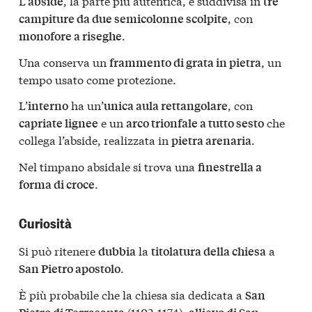
L’
, la parte più autentica, è suddivisa in
abside
tre
, con
campiture da due semicolonne scolpite
.
monofore a riseghe
Una conserva un
, un
frammento di grata in pietra
tempo usato come protezione.
L’
ha un’
, con
interno
unica aula rettangolare
e un
che
capriate lignee
arco trionfale a tutto sesto
collega l’abside, realizzata in
.
pietra arenaria
Nel timpano absidale si trova una
finestrella a
.
forma di croce
Curiosità
Si può ritenere
la
a
dubbia
titolatura della chiesa
.
San Pietro apostolo
È più probabile che la chiesa sia dedicata a
San
(1102-1174),