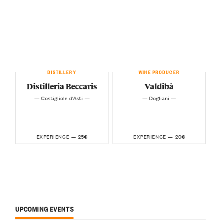
DISTILLERY
WINE PRODUCER
Distilleria Beccaris
Valdibà
— Costigliole d'Asti —
— Dogliani —
25€
20€
EXPERIENCE —
EXPERIENCE —
UPCOMING EVENTS