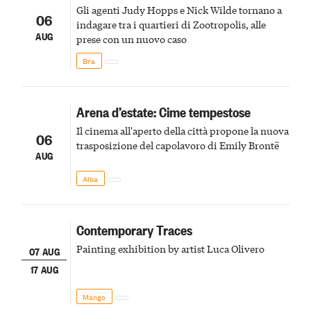
Gli agenti Judy Hopps e Nick Wilde tornano a
06
indagare tra i quartieri di Zootropolis, alle
AUG
prese con un nuovo caso
Bra
Arena d’estate: Cime tempestose
Il cinema all'aperto della città propone la nuova
06
trasposizione del capolavoro di Emily Brontë
AUG
Alba
Contemporary Traces
Painting exhibition by artist Luca Olivero
07 AUG
17 AUG
Mango