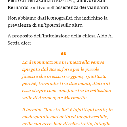
Pietro di Terrasanta
allievo di San
e attivo nell’
.
Bernardo
assistenza dei viandanti
Non abbiamo
che indichino la
dati iconografici
prevalenza di
.
un’ipotesi sulle altre
A proposito dell’intitolazione della chiesa Aldo A.
Settia dice:
La denominazione
in Finestrella
veniva
spiegata dal Bosio, forse per le piccole
finestre che in essa si veggono, o piuttosto
perché, trovandosi tra due monti, dietro di
essa si apre come una finestra la bellissima
valle di Aramengo e Marmorito.
Il termine “finestrella” è infatti qui usato, in
modo quanto mai netto ed inequivocabile,
nella sua accezione di colle stretto, intaglio