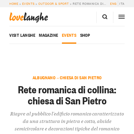
HOME
»
EVENTS
»
OUTDOOR & SPORT
»
RETE ROMANICA DI COLLINA: CHIESA DI SAN PIETRO
ENG
ITA
love
langhe
VISIT LANGHE
MAGAZINE
EVENTS
SHOP
ALBUGNANO — CHIESA DI SAN PIETRO
Rete romanica di collina:
chiesa di San Pietro
Riapre al pubblico l'edificio romanico caratterizzato
da una struttura in pietra e cotto, abside
semicircolare e decorazioni tipiche del romanico