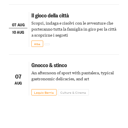
Il gioco della città
Scopri, indaga e risolvi con le avventure che
07 AUG
porteranno tutta la famiglia in giro per la città
10 AUG
a scoprirne i segreti
Alba
Gnocco & stinco
An afternoon of sport with pantalera, typical
07
gastronomic delicacies, and art
AUG
Lequio Berria
Culture & Cinema