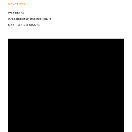
CONTACTS
Website ↝
infopoint@turismoincollina.it
Mob: +39 333 1365812