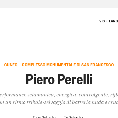
VISIT LAN
CUNEO — COMPLESSO MONUMENTALE DI SAN FRANCESCO
Piero Perelli
rformance sciamanica, energica, coinvolgente, rifl
on un ritmo tribale-selvaggio di batteria nuda e cru
From Saturday
To Saturday