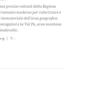
na precisa volontà della Regione
strumento moderno per valorizzare e
 immateriale dell’area geografica
monregalesi e la Val Po, area montana
 fondovalle.
org
|
T: -