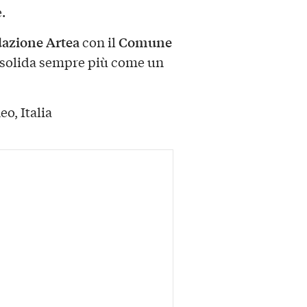
.
azione Artea
Comune
con il
consolida sempre più come un
o, Italia