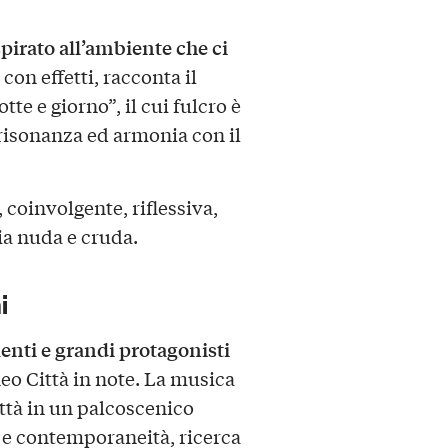
spirato all’ambiente che ci
con effetti, racconta il
tte e giorno”, il cui fulcro è
n risonanza ed armonia con il
coinvolgente, riflessiva,
ia nuda e cruda.
i
lenti e grandi protagonisti
eo Città in note. La musica
città in un palcoscenico
e e contemporaneità, ricerca