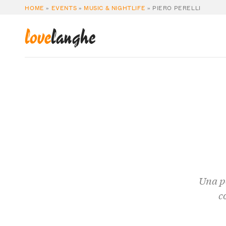
HOME
»
EVENTS
»
MUSIC & NIGHTLIFE
»
PIERO PERELLI
love
langhe
Una pe
c