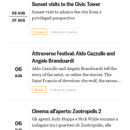
Sunset visits to the Civic Tower
Sunset visit to admire the city from a
06 AUG
privileged perspective
07 AUG
Cuneo
Culture & Cinema
Attraverso Festival: Aldo Cazzullo and
Angelo Branduardi
06
Aldo Cazzullo and Angelo Branduardi tell the
story of the saint, or rather the stories. The
AUG
Saint Francis of devotion: the wolf, the sermon
to the birds, the stigmata
Busca
Culture & Cinema
Cinema all’aperto: Zootropolis 2
Gli agenti Judy Hopps e Nick Wilde tornano a
06
indagare tra i quartieri di Zootropolis, alle
AUG