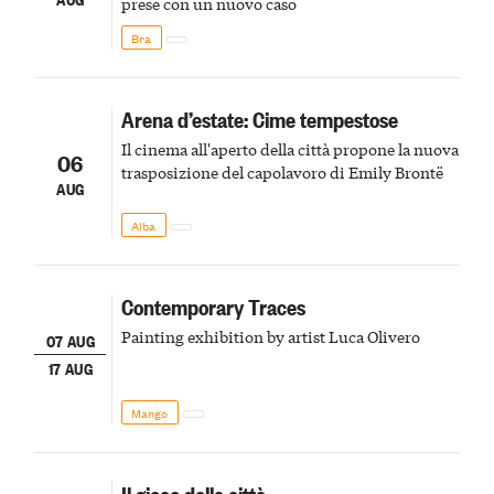
prese con un nuovo caso
Bra
Arena d’estate: Cime tempestose
Il cinema all'aperto della città propone la nuova
06
trasposizione del capolavoro di Emily Brontë
AUG
Alba
Contemporary Traces
Painting exhibition by artist Luca Olivero
07 AUG
17 AUG
Mango
Il gioco della città