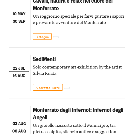
Cavalli, natura e relax nel cuore del
Monferrato
10 MAY
Un soggiorno speciale per farvi gustare i sapori
30 SEP
e provare le avventure del Monferrato
Bistagno
SediMenti
Solo contemporary art exhibition by the artist
22 JUL
Silvia Ruata
16 AUG
Albaretto Torre
Monferrato degli Infernot: Infernot degli
Angeli
03 AUG
Un gioiello nascosto sotto il Municipio, tra
08 AUG
pietra scolpita, silenzio antico e suggestioni