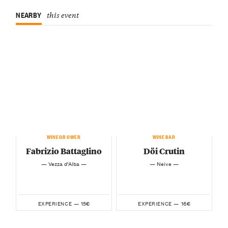
NEARBY
this event
WINEGROWER
WINEBAR
Fabrizio Battaglino
Döi Crutin
— Vezza d’Alba —
— Neive —
15€
16€
EXPERIENCE —
EXPERIENCE —