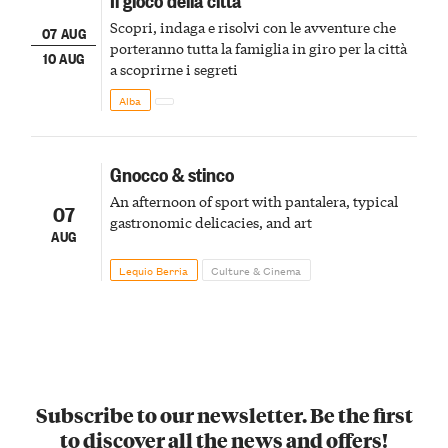
Scopri, indaga e risolvi con le avventure che
07 AUG
porteranno tutta la famiglia in giro per la città
10 AUG
a scoprirne i segreti
Alba
Gnocco & stinco
An afternoon of sport with pantalera, typical
07
gastronomic delicacies, and art
AUG
Lequio Berria
Culture & Cinema
Subscribe to our newsletter. Be the first
to discover all the news and offers!