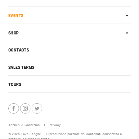
EVENTS
SHOP
CONTACTS
SALES TERMS
TOURS
Termini & Condizioni
|
Privacy
© 2026 Love Langhe — Riproduzione parziale dei contenuti consentita a
patto di indicarne la fonte