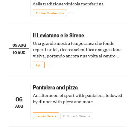
della tradizione vinicola monferrina
Fubine Monferrato
Il Leviatano e le Sirene
Una grande mostra temporanea che fonde
05 AUG
reperti unici, ricerca scientifica e suggestione
10 AUG
visiva, portando ancora una volta al centro
della scena le meraviglie del passato astigiano
Asti
Pantalera and pizza
An afternoon of sport with pantalera, followed
06
by dinner with pizza and more
AUG
Lequio Berria
Culture & Cinema