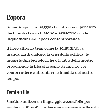
L’opera
Anime fragili
è un
che intreccia il
saggio
pensiero
dei filosofi classici
e
con le
Platone
Aristotele
dell’
.
inquietudini
epoca contemporanea
Il libro affronta temi come la
, la
solitudine
, la
, le
mancanza di dialogo
crisi della politica
e il
,
inquietudini tecnologiche
tabù della morte
proponendo la
come strumento per
filosofia
e
le
del nostro
comprendere
affrontare
fragilità
tempo.
Temi e stile
utilizza un
per
Saudino
linguaggio accessibile
rendere la
uno strumento utile nella
filosofia antica