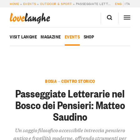
HOME
»
EVENTS
»
OUTDOOR & SPORT
»
PASSEGGIATE LETTERARIE NEL BOSCO DEI PENSIERI: MATTEO SAUDINO
ENG
ITA
love
langhe
VISIT LANGHE
MAGAZINE
EVENTS
SHOP
BOSIA — CENTRO STORICO
Passeggiate Letterarie nel
Bosco dei Pensieri: Matteo
Saudino
Un saggio filosofico accessibile intreccia pensiero
antico e fragilità moderne, offrendo strumenti per