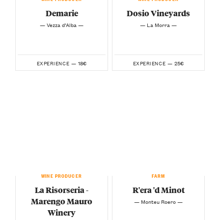
Demarie
Dosio Vineyards
— Vezza d’Alba —
— La Morra —
18€
25€
EXPERIENCE —
EXPERIENCE —
WINE PRODUCER
FARM
La Risorseria -
R'era 'd Minot
Marengo Mauro
— Monteu Roero —
Winery