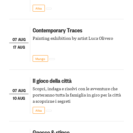
Alba
Contemporary Traces
Painting exhibition by artist Luca Olivero
07 AUG
17 AUG
Mango
Il gioco della città
Scopri, indaga e risolvi con le avventure che
07 AUG
porteranno tutta la famiglia in giro per la città
10 AUG
a scoprirne i segreti
Alba
Gnocco & stinco