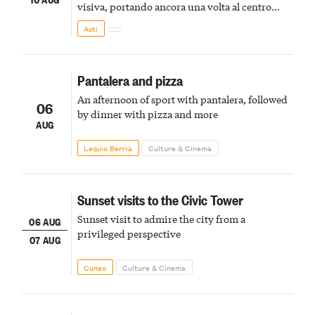
visiva, portando ancora una volta al centro
della scena le meraviglie del passato astigiano
Asti
Pantalera and pizza
An afternoon of sport with pantalera, followed
06
by dinner with pizza and more
AUG
Lequio Berria
Culture & Cinema
Sunset visits to the Civic Tower
Sunset visit to admire the city from a
06 AUG
privileged perspective
07 AUG
Cuneo
Culture & Cinema