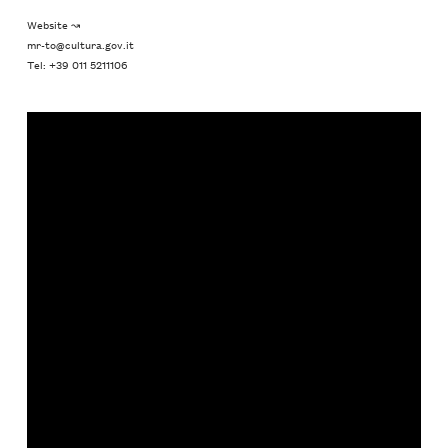
Website ↝
mr-to@cultura.gov.it
Tel: +39 011 5211106