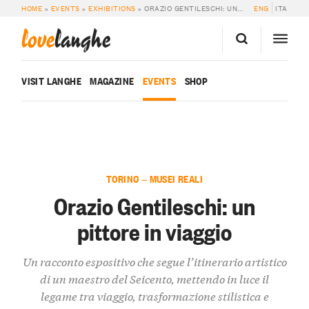
HOME
»
EVENTS
»
EXHIBITIONS
»
ORAZIO GENTILESCHI: UN PITTORE IN VIAGGIO
ENG
ITA
love
langhe
VISIT LANGHE
MAGAZINE
EVENTS
SHOP
TORINO — MUSEI REALI
Orazio Gentileschi: un
pittore in viaggio
Un racconto espositivo che segue l’itinerario artistico
di un maestro del Seicento, mettendo in luce il
legame tra viaggio, trasformazione stilistica e