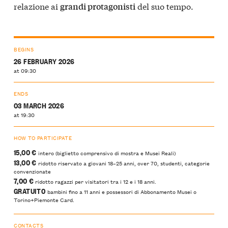
relazione ai
del suo tempo.
grandi protagonisti
BEGINS
26 FEBRUARY 2026
at 09:30
ENDS
03 MARCH 2026
at 19:30
HOW TO PARTICIPATE
15,00 €
intero (biglietto comprensivo di mostra e Musei Reali)
13,00 €
ridotto riservato a giovani 18–25 anni, over 70, studenti, categorie
convenzionate
7,00 €
ridotto ragazzi per visitatori tra i 12 e i 18 anni.
GRATUITO
bambini fino a 11 anni e possessori di Abbonamento Musei o
Torino+Piemonte Card.
CONTACTS