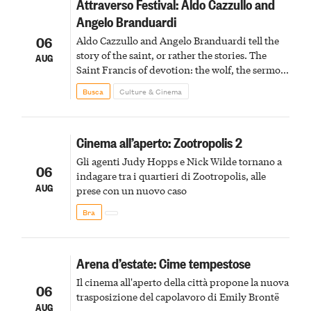
Attraverso Festival: Aldo Cazzullo and
Angelo Branduardi
06
Aldo Cazzullo and Angelo Branduardi tell the
story of the saint, or rather the stories. The
AUG
Saint Francis of devotion: the wolf, the sermon
to the birds, the stigmata
Busca
Culture & Cinema
Cinema all’aperto: Zootropolis 2
Gli agenti Judy Hopps e Nick Wilde tornano a
06
indagare tra i quartieri di Zootropolis, alle
AUG
prese con un nuovo caso
Bra
Arena d’estate: Cime tempestose
Il cinema all'aperto della città propone la nuova
06
trasposizione del capolavoro di Emily Brontë
AUG