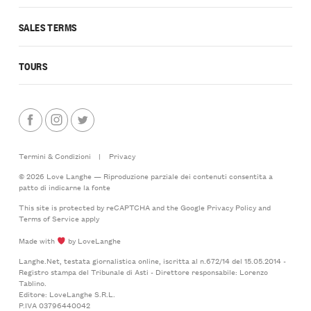
SALES TERMS
TOURS
Termini & Condizioni
|
Privacy
© 2026 Love Langhe — Riproduzione parziale dei contenuti consentita a
patto di indicarne la fonte
This site is protected by reCAPTCHA and the Google
Privacy Policy
and
Terms of Service
apply
Made with
by LoveLanghe
Langhe.Net, testata giornalistica online, iscritta al n.672/14 del 15.05.2014 -
Registro stampa del Tribunale di Asti - Direttore responsabile: Lorenzo
Tablino.
Editore: LoveLanghe S.R.L.
P.IVA 03796440042