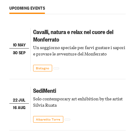
UPCOMING EVENTS
Cavalli, natura e relax nel cuore del
Monferrato
10 MAY
Un soggiorno speciale per farvi gustare i sapori
30 SEP
e provare le avventure del Monferrato
Bistagno
SediMenti
Solo contemporary art exhibition by the artist
22 JUL
Silvia Ruata
16 AUG
Albaretto Torre