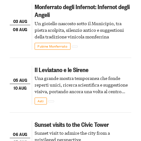
Monferrato degli Infernot: Infernot degli
Angeli
03 AUG
Un gioiello nascosto sotto il Municipio, tra
08 AUG
pietra scolpita, silenzio antico e suggestioni
della tradizione vinicola monferrina
Fubine Monferrato
Il Leviatano e le Sirene
Una grande mostra temporanea che fonde
05 AUG
reperti unici, ricerca scientifica e suggestione
10 AUG
visiva, portando ancora una volta al centro
della scena le meraviglie del passato astigiano
Asti
Sunset visits to the Civic Tower
Sunset visit to admire the city from a
06 AUG
privileged perspective