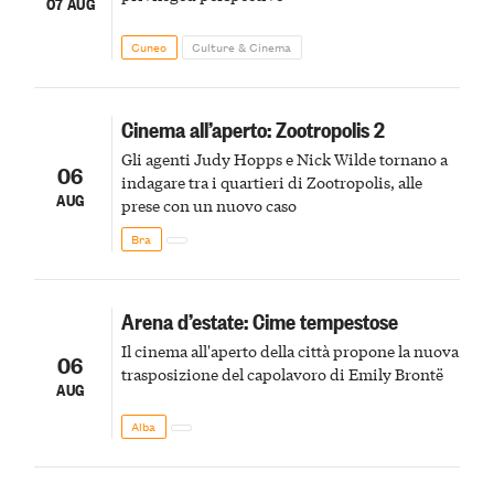
07 AUG
Cuneo
Culture & Cinema
Cinema all’aperto: Zootropolis 2
Gli agenti Judy Hopps e Nick Wilde tornano a
06
indagare tra i quartieri di Zootropolis, alle
AUG
prese con un nuovo caso
Bra
Arena d’estate: Cime tempestose
Il cinema all'aperto della città propone la nuova
06
trasposizione del capolavoro di Emily Brontë
AUG
Alba