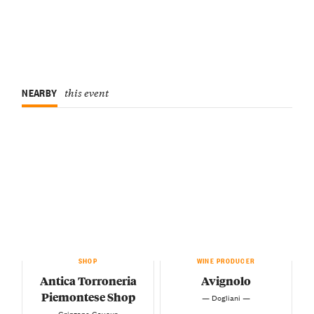
NEARBY
this event
SHOP
WINE PRODUCER
Antica Torroneria
Avignolo
Piemontese Shop
— Dogliani —
— Grinzane Cavour —