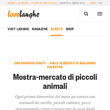
HOME
»
EVENTS
»
FAIRS & FESTIVALS
»
MOSTRA-MERCATO DI PICCOLI ANIMALI
ENG
ITA
love
langhe
VISIT LANGHE
MAGAZINE
EVENTS
SHOP
SAN DAMIANO D’ASTI — VIALE ALBERATO DI BALUARDO
PALESTRO
Mostra-mercato di piccoli
animali
Ogni prima domenica del mese un evento con
animali da cortile, piccoli roditori, pesci
ornamentali e attrezzature per la cura degli