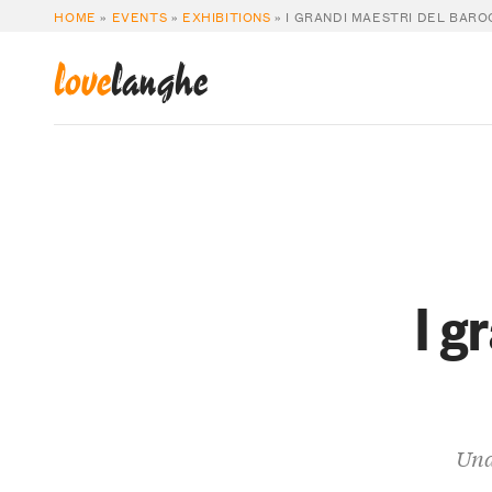
HOME
»
EVENTS
»
EXHIBITIONS
»
I GRANDI MAESTRI DEL BAR
love
langhe
I g
Una