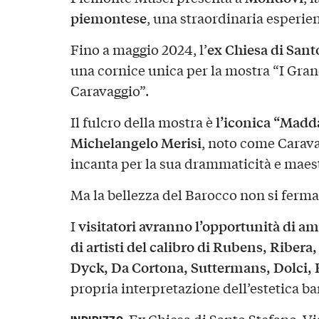
piemontese
, una straordinaria esperien
ex Chiesa di Sant
Fino a maggio 2024, l’
una cornice unica per la mostra “I Gran
Caravaggio”.
l’iconica “Madda
Il fulcro della mostra è
Michelangelo Merisi
, noto come Carava
incanta per la sua drammaticità e maest
Ma la bellezza del Barocco non si ferma
visitatori avranno l’opportunità di a
I
di artisti del calibro di Rubens, Ribera
Dyck, Da Cortona, Suttermans, Dolci, F
propria interpretazione dell’estetica ba
Ex Chiesa di Santo Stefano, V
INDIRIZZO: