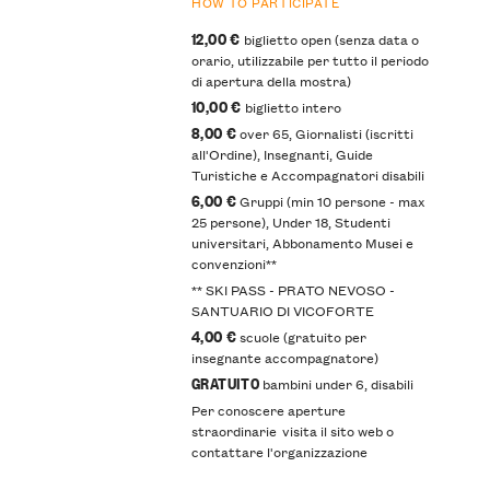
HOW TO PARTICIPATE
12,00 €
biglietto open (senza data o
orario, utilizzabile per tutto il periodo
di apertura della mostra)
10,00 €
biglietto intero
8,00 €
over 65, Giornalisti (iscritti
all'Ordine), Insegnanti, Guide
Turistiche e Accompagnatori disabili
6,00 €
Gruppi (min 10 persone - max
25 persone), Under 18, Studenti
universitari, Abbonamento Musei e
convenzioni**
​** SKI PASS - PRATO NEVOSO -
SANTUARIO DI VICOFORTE
4,00 €
scuole ​(gratuito per
insegnante accompagnatore)
GRATUITO
bambini under 6, disabili
Per conoscere aperture
straordinarie visita il sito web o
contattare l'organizzazione