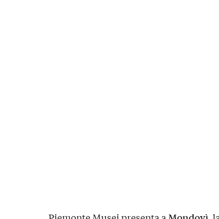
Mondovì
Piemonte Musei presenta a
, 