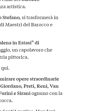
za artistica.
o Stefano,
si trasformerà in
di Maestri del Barocco e
lena in Estasi” di
ggio, un capolavoro che
ria pittorica.
 qui.
mmirare opere straordinarie
, Giordano, Preti, Reni, Van
urini e Sirani
ognuno con la
rocca.
ia Sant'Agostino, Mondovì