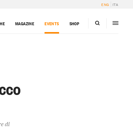
ENG
ITA
GHE
MAGAZINE
EVENTS
SHOP
occo
e di