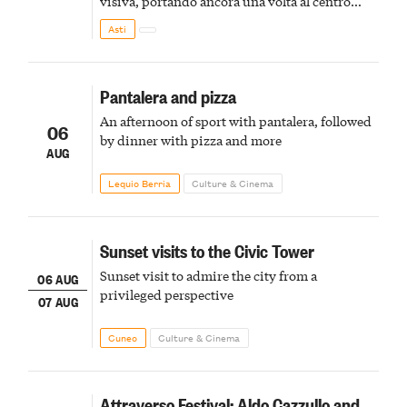
visiva, portando ancora una volta al centro
della scena le meraviglie del passato astigiano
Asti
Pantalera and pizza
An afternoon of sport with pantalera, followed
06
by dinner with pizza and more
AUG
Lequio Berria
Culture & Cinema
Sunset visits to the Civic Tower
Sunset visit to admire the city from a
06 AUG
privileged perspective
07 AUG
Cuneo
Culture & Cinema
Attraverso Festival: Aldo Cazzullo and