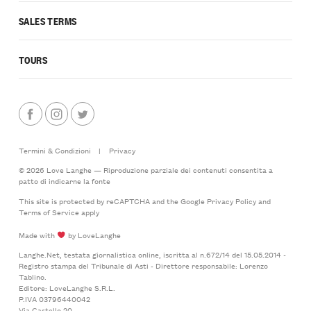
SALES TERMS
TOURS
Termini & Condizioni
|
Privacy
© 2026 Love Langhe — Riproduzione parziale dei contenuti consentita a
patto di indicarne la fonte
This site is protected by reCAPTCHA and the Google
Privacy Policy
and
Terms of Service
apply
Made with
by LoveLanghe
Langhe.Net, testata giornalistica online, iscritta al n.672/14 del 15.05.2014 -
Registro stampa del Tribunale di Asti - Direttore responsabile: Lorenzo
Tablino.
Editore: LoveLanghe S.R.L.
P.IVA 03796440042
Via Castello 20