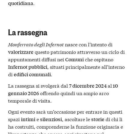
.
quotidiana
La rassegna
Monferrato degli Infernot
nasce con l’intento di
questo patrimonio attraverso un ciclo di
valorizzare
appuntamenti diffusi nei
che ospitano
Comuni
, situati principalmente all’interno
Infernot pubblici
di
.
edifici comunali
La rassegna si svolgerà dal
al
7 dicembre 2024
10
offrendo quindi un ampio arco
gennaio 2026
temporale di visita.
Ogni evento sarà un’occasione per entrare in questi
spazi
e
, ascoltare le
di chi li
intimi
silenziosi
storie
ha costruiti, comprenderne la funzione originaria e
l’importanza che ancora oggi rivestono nel