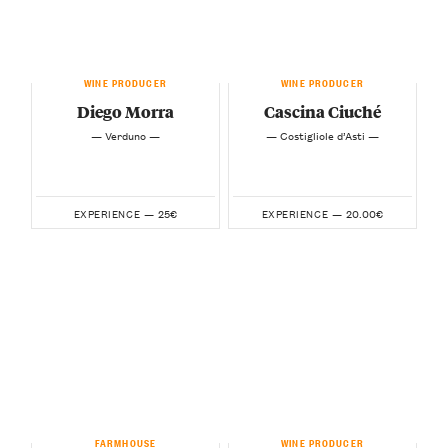
WINE PRODUCER
WINE PRODUCER
Diego Morra
Cascina Ciuché
— Verduno —
— Costigliole d’Asti —
25€
20.00€
EXPERIENCE —
EXPERIENCE —
FARMHOUSE
WINE PRODUCER