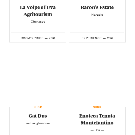
La Volpe e l'Uva
Baron's Estate
Agritourism
— Narzole —
— Cherasco —
70€
23€
ROOM'S PRICE —
EXPERIENCE —
SHOP
SHOP
Gat Dus
Enoteca Tenuta
Montefantino
— Farigliano —
— Bra —