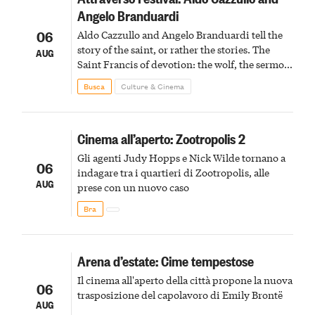
Angelo Branduardi
06
Aldo Cazzullo and Angelo Branduardi tell the
story of the saint, or rather the stories. The
AUG
Saint Francis of devotion: the wolf, the sermon
to the birds, the stigmata
Busca
Culture & Cinema
Cinema all’aperto: Zootropolis 2
Gli agenti Judy Hopps e Nick Wilde tornano a
06
indagare tra i quartieri di Zootropolis, alle
AUG
prese con un nuovo caso
Bra
Arena d’estate: Cime tempestose
Il cinema all'aperto della città propone la nuova
06
trasposizione del capolavoro di Emily Brontë
AUG