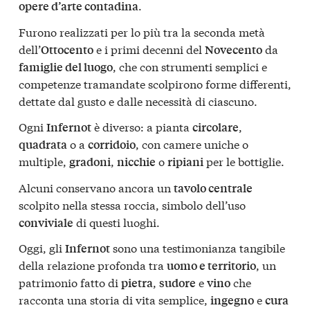
.
opere d’arte contadina
Furono realizzati per lo più tra la seconda metà
dell’
e i primi decenni del
da
Ottocento
Novecento
, che con strumenti semplici e
famiglie del luogo
competenze tramandate scolpirono forme differenti,
dettate dal gusto e dalle necessità di ciascuno.
Ogni
è diverso: a pianta
,
Infernot
circolare
o a
, con camere uniche o
quadrata
corridoio
multiple,
,
o
per le bottiglie.
gradoni
nicchie
ripiani
Alcuni conservano ancora un
tavolo centrale
scolpito nella stessa roccia, simbolo dell’uso
di questi luoghi.
conviviale
Oggi, gli
sono una testimonianza tangibile
Infernot
della relazione profonda tra
, un
uomo e territorio
patrimonio fatto di
,
e
che
pietra
sudore
vino
racconta una storia di vita semplice,
e
ingegno
cura