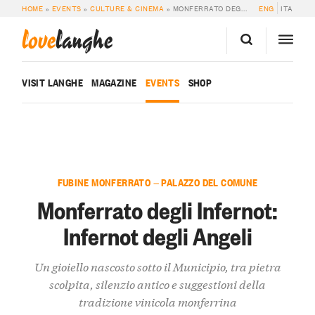
HOME
»
EVENTS
»
CULTURE & CINEMA
»
MONFERRATO DEGLI INFERNOT: INFERNOT DEGLI ANGELI
ENG
ITA
love
langhe
VISIT LANGHE
MAGAZINE
EVENTS
SHOP
FUBINE MONFERRATO — PALAZZO DEL COMUNE
Monferrato degli Infernot:
Infernot degli Angeli
Un gioiello nascosto sotto il Municipio, tra pietra
scolpita, silenzio antico e suggestioni della
tradizione vinicola monferrina