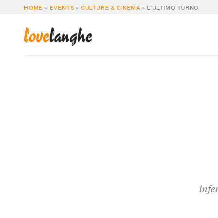
HOME
»
EVENTS
»
CULTURE & CINEMA
»
L’ULTIMO TURNO
love
langhe
infe