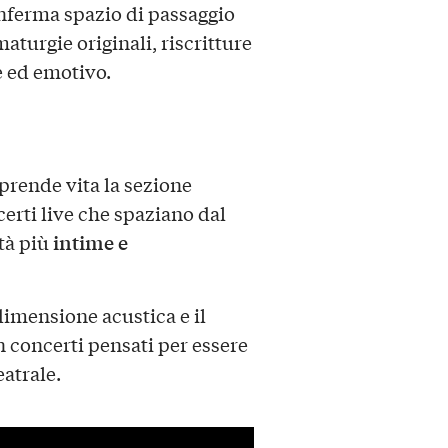
onferma spazio di passaggio
turgie originali, riscritture
le ed emotivo.
prende vita la sezione
erti live che spaziano dal
intime e
tà più
imensione acustica e il
on concerti pensati per essere
eatrale.