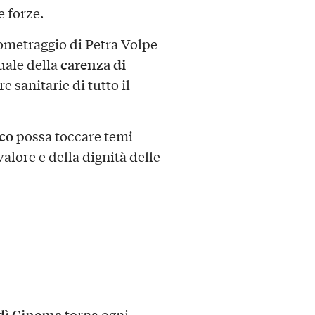
e forze.
ometraggio di Petra Volpe
carenza di
uale della
re sanitarie di tutto il
co
possa toccare temi
alore e della dignità delle
dì Cinema
torna ogni