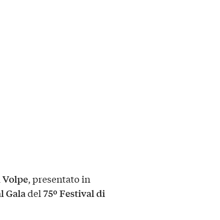
 Volpe
, presentato in
l Gala
75º Festival di
del