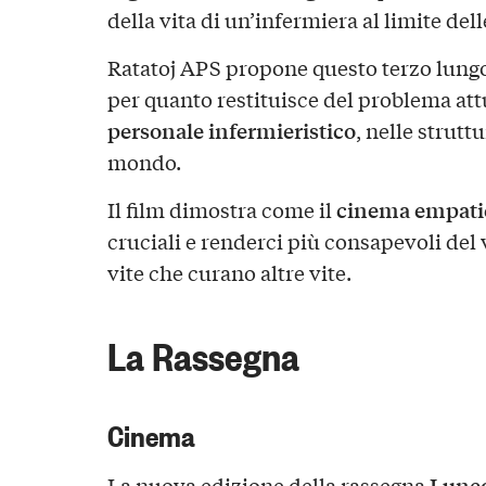
della vita di un’infermiera al limite dell
Ratatoj APS propone questo terzo lung
per quanto restituisce del problema att
personale infermieristico
, nelle struttu
mondo.
cinema empati
Il film dimostra come il
cruciali e renderci più consapevoli del v
vite che curano altre vite.
La Rassegna
Cinema
Lune
La nuova edizione della rassegna