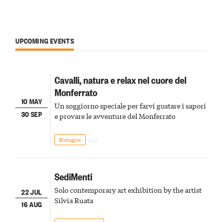
UPCOMING EVENTS
Cavalli, natura e relax nel cuore del
Monferrato
10 MAY
Un soggiorno speciale per farvi gustare i sapori
30 SEP
e provare le avventure del Monferrato
Bistagno
SediMenti
Solo contemporary art exhibition by the artist
22 JUL
Silvia Ruata
16 AUG