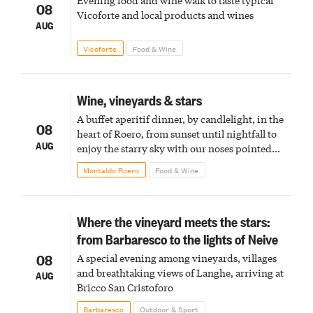
Evening food and wine walk to taste typical
08
Vicoforte and local products and wines
AUG
Vicoforte
Food & Wine
Wine, vineyards & stars
A buffet aperitif dinner, by candlelight, in the
08
heart of Roero, from sunset until nightfall to
AUG
enjoy the starry sky with our noses pointed
upward
Montaldo Roero
Food & Wine
Where the vineyard meets the stars:
from Barbaresco to the lights of Neive
08
A special evening among vineyards, villages
and breathtaking views of Langhe, arriving at
AUG
Bricco San Cristoforo
Barbaresco
Outdoor & Sport