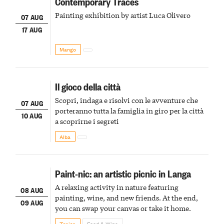
Contemporary Traces
Painting exhibition by artist Luca Olivero
07 AUG
17 AUG
Mango
Il gioco della città
Scopri, indaga e risolvi con le avventure che
07 AUG
porteranno tutta la famiglia in giro per la città
10 AUG
a scoprirne i segreti
Alba
Paint-nic: an artistic picnic in Langa
A relaxing activity in nature featuring
08 AUG
painting, wine, and new friends. At the end,
09 AUG
you can swap your canvas or take it home.
Treiso
Food & Wine