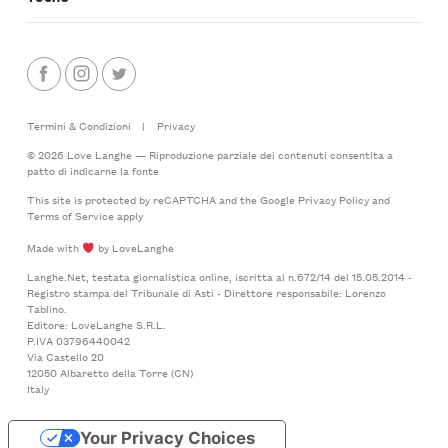
Termini & Condizioni
|
Privacy
© 2026 Love Langhe — Riproduzione parziale dei contenuti consentita a
patto di indicarne la fonte
This site is protected by reCAPTCHA and the Google
Privacy Policy
and
Terms of Service
apply
Made with
by LoveLanghe
Langhe.Net, testata giornalistica online, iscritta al n.672/14 del 15.05.2014 -
Registro stampa del Tribunale di Asti - Direttore responsabile: Lorenzo
Tablino.
Editore: LoveLanghe S.R.L.
P.IVA 03796440042
Via Castello 20
12050 Albaretto della Torre (CN)
Italy
Your Privacy Choices