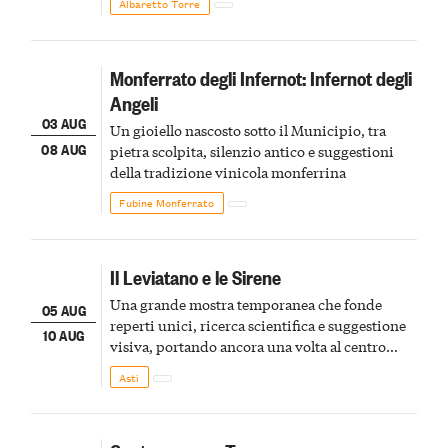
Albaretto Torre
Monferrato degli Infernot: Infernot degli
Angeli
03 AUG
Un gioiello nascosto sotto il Municipio, tra
08 AUG
pietra scolpita, silenzio antico e suggestioni
della tradizione vinicola monferrina
Fubine Monferrato
Il Leviatano e le Sirene
Una grande mostra temporanea che fonde
05 AUG
reperti unici, ricerca scientifica e suggestione
10 AUG
visiva, portando ancora una volta al centro
della scena le meraviglie del passato astigiano
Asti