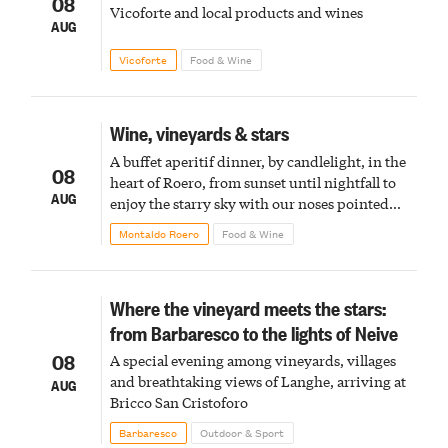
08
Vicoforte and local products and wines
AUG
Vicoforte
Food & Wine
Wine, vineyards & stars
A buffet aperitif dinner, by candlelight, in the
08
heart of Roero, from sunset until nightfall to
AUG
enjoy the starry sky with our noses pointed
upward
Montaldo Roero
Food & Wine
Where the vineyard meets the stars:
from Barbaresco to the lights of Neive
08
A special evening among vineyards, villages
and breathtaking views of Langhe, arriving at
AUG
Bricco San Cristoforo
Barbaresco
Outdoor & Sport