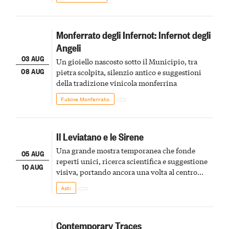
Monferrato degli Infernot: Infernot degli
Angeli
03 AUG
Un gioiello nascosto sotto il Municipio, tra
08 AUG
pietra scolpita, silenzio antico e suggestioni
della tradizione vinicola monferrina
Fubine Monferrato
Il Leviatano e le Sirene
Una grande mostra temporanea che fonde
05 AUG
reperti unici, ricerca scientifica e suggestione
10 AUG
visiva, portando ancora una volta al centro
della scena le meraviglie del passato astigiano
Asti
Contemporary Traces