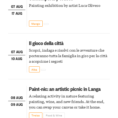
Painting exhibition by artist Luca Olivero
07 AUG
17 AUG
Mango
Il gioco della città
Scopri, indaga e risolvi con le avventure che
07 AUG
porteranno tutta la famiglia in giro per la città
10 AUG
a scoprirne i segreti
Alba
Paint-nic: an artistic picnic in Langa
A relaxing activity in nature featuring
08 AUG
painting, wine, and new friends. At the end,
09 AUG
you can swap your canvas or take it home.
Treiso
Food & Wine