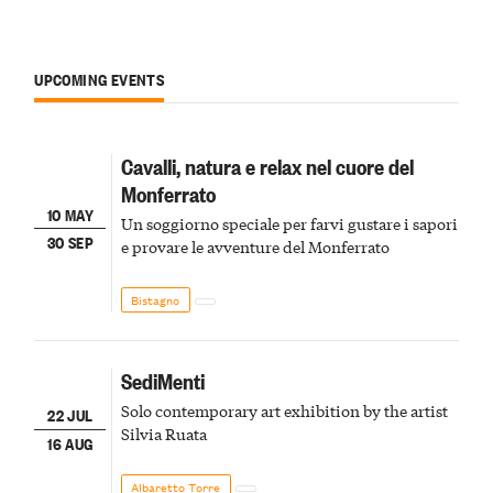
UPCOMING EVENTS
Cavalli, natura e relax nel cuore del
Monferrato
10 MAY
Un soggiorno speciale per farvi gustare i sapori
30 SEP
e provare le avventure del Monferrato
Bistagno
SediMenti
Solo contemporary art exhibition by the artist
22 JUL
Silvia Ruata
16 AUG
Albaretto Torre