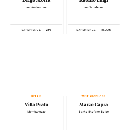
— Verduno —
— Canale —
25€
15.00€
EXPERIENCE —
EXPERIENCE —
RELAIS
WINE PRODUCER
Villa Prato
Marco Capra
— Mombaruzzo —
— Santo Stefano Belbo —