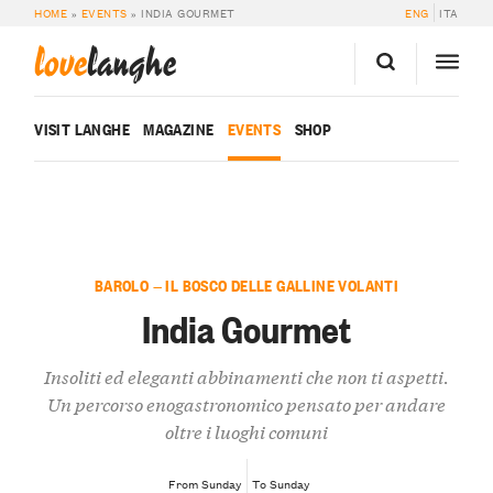
HOME
»
EVENTS
»
INDIA GOURMET
ENG
ITA
love
langhe
VISIT LANGHE
MAGAZINE
EVENTS
SHOP
BAROLO — IL BOSCO DELLE GALLINE VOLANTI
India Gourmet
Insoliti ed eleganti abbinamenti che non ti aspetti.
Un percorso enogastronomico pensato per andare
oltre i luoghi comuni
From Sunday
To Sunday