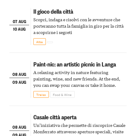
Il gioco della città
Scopri, indaga e risolvi con le avventure che
07 AUG
porteranno tutta la famiglia in giro per la città
10 AUG
a scoprirne i segreti
Alba
Paint-nic: an artistic picnic in Langa
A relaxing activity in nature featuring
08 AUG
painting, wine, and new friends. At the end,
09 AUG
you can swap your canvas or take it home.
Treiso
Food & Wine
Casale città aperta
Un’iniziativa che permette di riscoprire Casale
08 AUG
Monferrato attraverso aperture speciali, visite
09 AUG