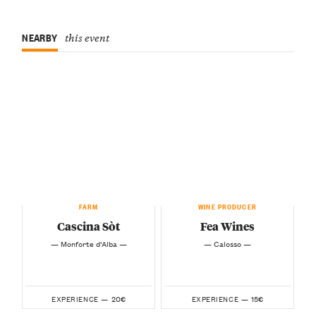
NEARBY
this event
FARM
WINE PRODUCER
Cascina Sòt
Fea Wines
— Monforte d’Alba —
— Calosso —
20€
15€
EXPERIENCE —
EXPERIENCE —