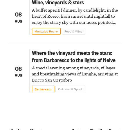
Wine, vineyards & stars
A buffet aperitif dinner, by candlelight, in the
08
heart of Roero, from sunset until nightfall to
AUG
enjoy the starry sky with our noses pointed
upward
Montaldo Roero
Food & Wine
Where the vineyard meets the stars:
from Barbaresco to the lights of Neive
08
A special evening among vineyards, villages
and breathtaking views of Langhe, arriving at
AUG
Bricco San Cristoforo
Barbaresco
Outdoor & Sport