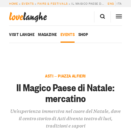
HOME
»
EVENTS
»
FAIRS & FESTIVALS
»
IL MAGICO PAESE DI NATALE: MERCATINO
ENG
ITA
love
langhe
VISIT LANGHE
MAGAZINE
EVENTS
SHOP
ASTI — PIAZZA ALFIERI
Il Magico Paese di Natale:
mercatino
Un’esperienza immersiva nel cuore del Natale, dove
il centro storico di Asti diventa teatro di luci,
tradizioni e sapori