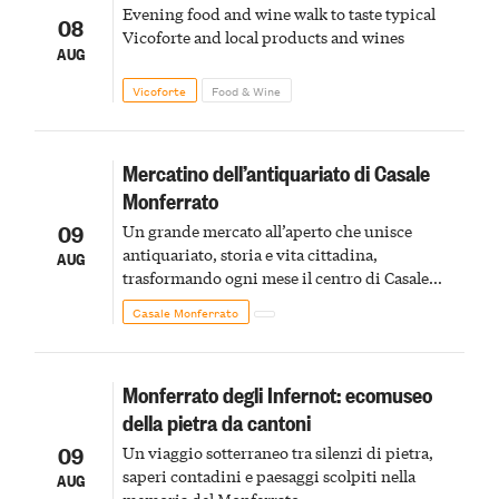
Evening food and wine walk to taste typical
08
Vicoforte and local products and wines
AUG
Vicoforte
Food & Wine
Mercatino dell’antiquariato di Casale
Monferrato
09
Un grande mercato all’aperto che unisce
antiquariato, storia e vita cittadina,
AUG
trasformando ogni mese il centro di Casale
Monferrato in un luogo di scoperta e racconto
Casale Monferrato
Monferrato degli Infernot: ecomuseo
della pietra da cantoni
09
Un viaggio sotterraneo tra silenzi di pietra,
saperi contadini e paesaggi scolpiti nella
AUG