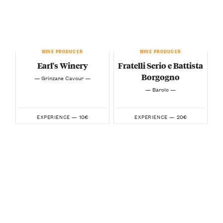
WINE PRODUCER
WINE PRODUCER
Earl's Winery
Fratelli Serio e Battista
Borgogno
— Grinzane Cavour —
— Barolo —
10€
20€
EXPERIENCE —
EXPERIENCE —