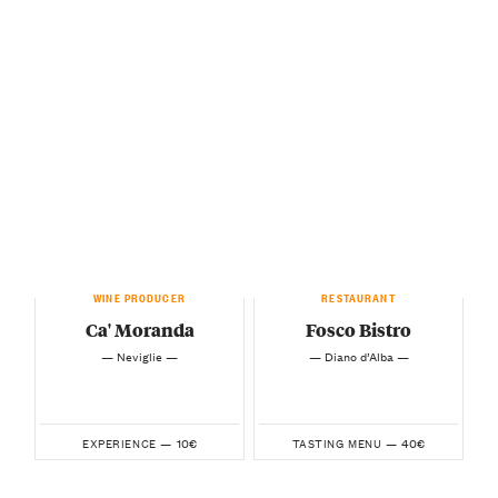
WINE PRODUCER
RESTAURANT
Ca' Moranda
Fosco Bistro
— Neviglie —
— Diano d’Alba —
10€
40€
EXPERIENCE —
TASTING MENU —