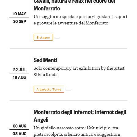
Cavalli, natura e relax nel cuore del
Monferrato
10 MAY
Un soggiorno speciale per farvi gustare i sapori
30 SEP
e provare le avventure del Monferrato
Bistagno
SediMenti
Solo contemporary art exhibition by the artist
22 JUL
Silvia Ruata
16 AUG
Albaretto Torre
Monferrato degli Infernot: Infernot degli
Angeli
03 AUG
Un gioiello nascosto sotto il Municipio, tra
08 AUG
pietra scolpita, silenzio antico e suggestioni