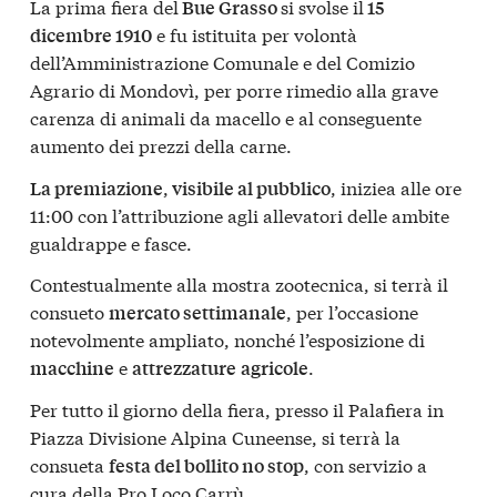
La prima fiera del
si svolse il
Bue Grasso
15
e fu istituita per volontà
dicembre 1910
dell’Amministrazione Comunale e del Comizio
Agrario di Mondovì, per porre rimedio alla grave
carenza di animali da macello e al conseguente
aumento dei prezzi della carne.
,
, iniziea alle ore
La premiazione
visibile al pubblico
11:00 con l’attribuzione agli allevatori delle ambite
gualdrappe e fasce.
Contestualmente alla mostra zootecnica, si terrà il
consueto
, per l’occasione
mercato settimanale
notevolmente ampliato, nonché l’esposizione di
e
.
macchine
attrezzature
agricole
Per tutto il giorno della fiera, presso il Palafiera in
Piazza Divisione Alpina Cuneense, si terrà la
consueta
, con servizio a
festa del bollito no stop
cura della Pro Loco Carrù.