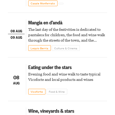
Casale Monferrato
Mangia en d’andà
The last day of the festivities is dedicated to
08 AUG
pantalera for children, the food and wine walk
09 AUG
through the streets of the town, and the
fireworks finale
Lequio Berria
Culture & Cinema
Eating under the stars
Evening food and wine walk to taste typical
08
Vicoforte and local products and wines
AUG
Vicoforte
Food & Wine
Wine, vineyards & stars