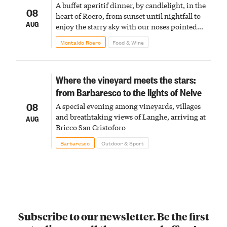
A buffet aperitif dinner, by candlelight, in the
08
heart of Roero, from sunset until nightfall to
AUG
enjoy the starry sky with our noses pointed
upward
Montaldo Roero
Food & Wine
Where the vineyard meets the stars:
from Barbaresco to the lights of Neive
08
A special evening among vineyards, villages
and breathtaking views of Langhe, arriving at
AUG
Bricco San Cristoforo
Barbaresco
Outdoor & Sport
Subscribe to our newsletter. Be the first