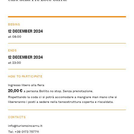
BEGINS
12 DECEMBER 2024
at 08:00
ENDS
12 DECEMBER 2024
at 23:00
HOW TO PARTICIPATE
Ingresso libero alla fiera
20,00 €
a persona Bollito no stop. Senza prenotazione.
Rispettando la coda ci si potrà accomodare a mangiare man mano che si
libereranno i posti a sedere nella tensostruttura coperta e riscaldata.
CONTACTS
info@turismoincarru.it
Tel: +39 0173 757711