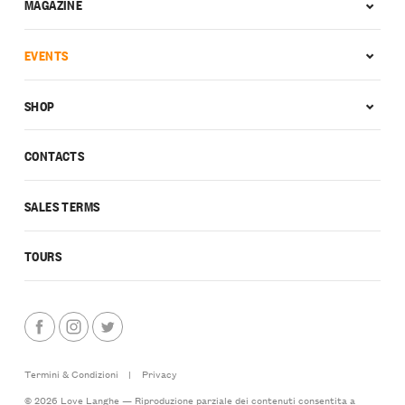
MAGAZINE
EVENTS
SHOP
CONTACTS
SALES TERMS
TOURS
Termini & Condizioni
|
Privacy
© 2026 Love Langhe — Riproduzione parziale dei contenuti consentita a