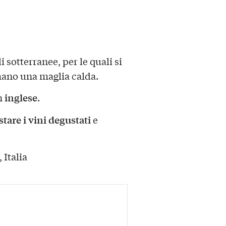
i sotterranee, per le quali si
mano una maglia calda.
inglese
n
.
tare i vini degustati
e
 Italia