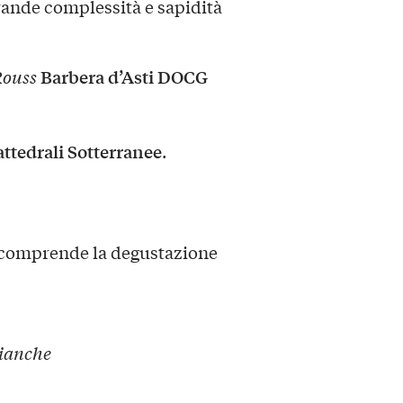
rande complessità e sapidità
Barbera d’Asti DOCG
ouss
ttedrali Sotterranee
.
e comprende la degustazione
ianche