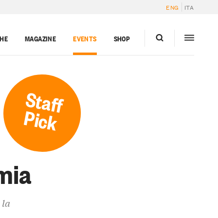
ENG
ITA
GHE
MAGAZINE
EVENTS
SHOP
Staff
Pick
mia
 la