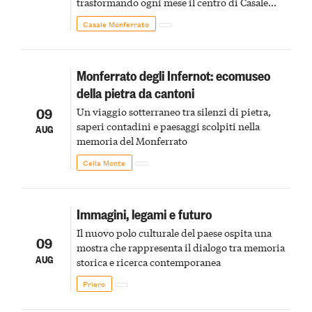
trasformando ogni mese il centro di Casale
Monferrato in un luogo di scoperta e racconto
Casale Monferrato
Monferrato degli Infernot: ecomuseo
della pietra da cantoni
09
Un viaggio sotterraneo tra silenzi di pietra,
saperi contadini e paesaggi scolpiti nella
AUG
memoria del Monferrato
Cella Monte
Immagini, legami e futuro
Il nuovo polo culturale del paese ospita una
09
mostra che rappresenta il dialogo tra memoria
AUG
storica e ricerca contemporanea
Priero