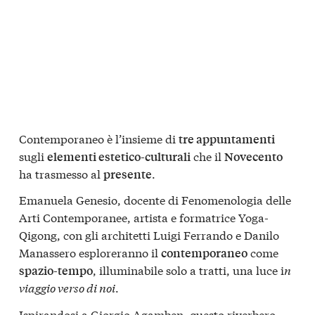
Contemporaneo è l’insieme di
tre appuntamenti
sugli
che il
elementi estetico-culturali
Novecento
ha trasmesso al
.
presente
Emanuela Genesio, docente di Fenomenologia delle
Arti Contemporanee, artista e formatrice Yoga-
Qigong, con gli architetti Luigi Ferrando e Danilo
Manassero esploreranno il
come
contemporaneo
, illuminabile solo a tratti, una luce i
n
spazio-tempo
viaggio verso di noi
.
Ispirandosi a
Giorgio Agamben
, questo riverbero