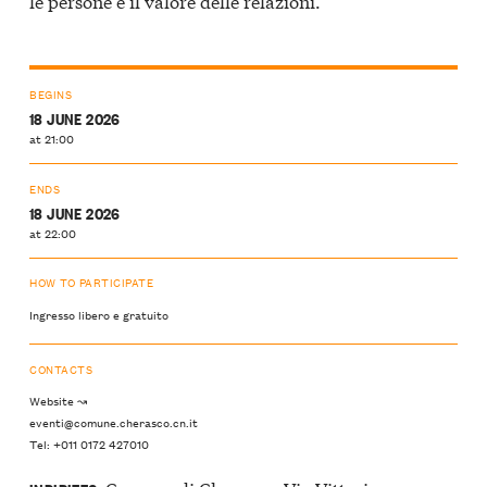
le persone e il valore delle relazioni.
BEGINS
18 JUNE 2026
at 21:00
ENDS
18 JUNE 2026
at 22:00
HOW TO PARTICIPATE
Ingresso libero e gratuito
CONTACTS
Website ↝
eventi@comune.cherasco.cn.it
Tel: +011 0172 427010