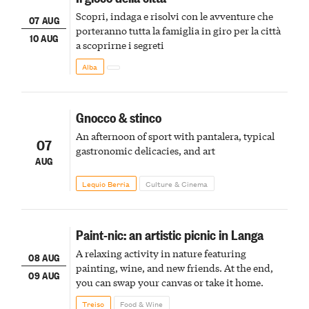
Scopri, indaga e risolvi con le avventure che
07 AUG
porteranno tutta la famiglia in giro per la città
10 AUG
a scoprirne i segreti
Alba
Gnocco & stinco
An afternoon of sport with pantalera, typical
07
gastronomic delicacies, and art
AUG
Lequio Berria
Culture & Cinema
Paint-nic: an artistic picnic in Langa
A relaxing activity in nature featuring
08 AUG
painting, wine, and new friends. At the end,
09 AUG
you can swap your canvas or take it home.
Treiso
Food & Wine