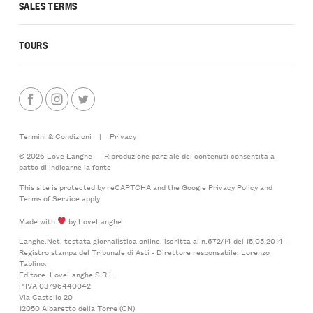
SALES TERMS
TOURS
Termini & Condizioni
|
Privacy
© 2026 Love Langhe — Riproduzione parziale dei contenuti consentita a
patto di indicarne la fonte
This site is protected by reCAPTCHA and the Google
Privacy Policy
and
Terms of Service
apply
Made with
by LoveLanghe
Langhe.Net, testata giornalistica online, iscritta al n.672/14 del 15.05.2014 -
Registro stampa del Tribunale di Asti - Direttore responsabile: Lorenzo
Tablino.
Editore: LoveLanghe S.R.L.
P.IVA 03796440042
Via Castello 20
12050 Albaretto della Torre (CN)