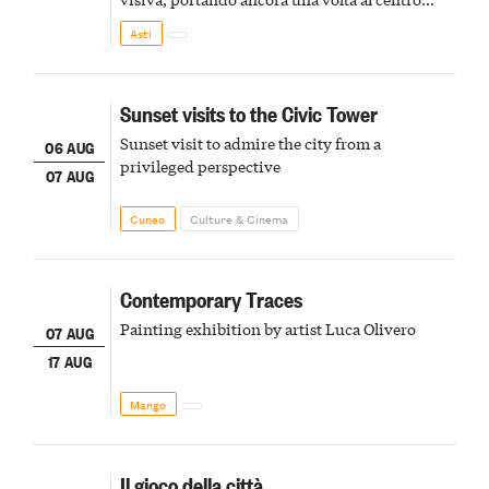
della scena le meraviglie del passato astigiano
Asti
Sunset visits to the Civic Tower
Sunset visit to admire the city from a
06 AUG
privileged perspective
07 AUG
Cuneo
Culture & Cinema
Contemporary Traces
Painting exhibition by artist Luca Olivero
07 AUG
17 AUG
Mango
Il gioco della città