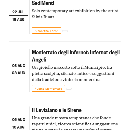
SediMenti
Solo contemporary art exhibition by the artist
22 JUL
Silvia Ruata
16 AUG
Albaretto Torre
Monferrato degli Infernot: Infernot degli
Angeli
03 AUG
Un gioiello nascosto sotto il Municipio, tra
08 AUG
pietra scolpita, silenzio antico e suggestioni
della tradizione vinicola monferrina
Fubine Monferrato
Il Leviatano e le Sirene
Una grande mostra temporanea che fonde
05 AUG
reperti unici, ricerca scientifica e suggestione
10 AUG
visiva, portando ancora una volta al centro