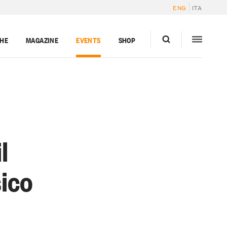
ENG
ITA
GHE
MAGAZINE
EVENTS
SHOP
l
sico