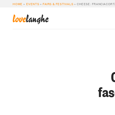
HOME
»
EVENTS
»
FAIRS & FESTIVALS
»
CHEESE: FRANCIACORT
love
langhe
fas