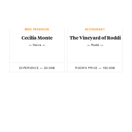
WINE PRODUCER
RESTAURANT
Cecilia Monte
The Vineyard of Roddi
— Neive —
— Roddi —
20.00€
130.00€
EXPERIENCE —
ROOM'S PRICE —