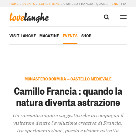
HOME
»
EVENTS
»
EXHIBITIONS
»
CAMILLO FRANCIA : QUANDO LA NATURA DIVENTA ASTRAZIONE
ENG
ITA
love
langhe
VISIT LANGHE
MAGAZINE
EVENTS
SHOP
MONASTERO BORMIDA — CASTELLO MEDIEVALE
Camillo Francia : quando la
natura diventa astrazione
Un racconto ampio e suggestivo che accompagna il
visitatore dentro l’evoluzione creativa di Francia,
tra sperimentazione, poesia e visione astratta