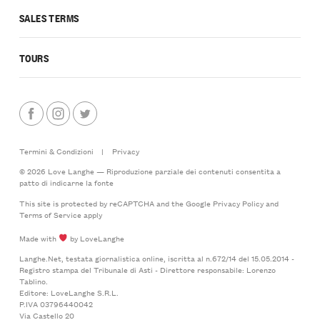
SALES TERMS
TOURS
Termini & Condizioni
|
Privacy
© 2026 Love Langhe — Riproduzione parziale dei contenuti consentita a
patto di indicarne la fonte
This site is protected by reCAPTCHA and the Google
Privacy Policy
and
Terms of Service
apply
Made with
by LoveLanghe
Langhe.Net, testata giornalistica online, iscritta al n.672/14 del 15.05.2014 -
Registro stampa del Tribunale di Asti - Direttore responsabile: Lorenzo
Tablino.
Editore: LoveLanghe S.R.L.
P.IVA 03796440042
Via Castello 20