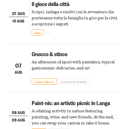
Il gioco della città
Scopri, indaga e risolvi con le avventure che
07 AUG
porteranno tutta la famiglia in giro per la città
10 AUG
a scoprirne i segreti
Alba
Gnocco & stinco
An afternoon of sport with pantalera, typical
07
gastronomic delicacies, and art
AUG
Lequio Berria
Culture & Cinema
Paint-nic: an artistic picnic in Langa
A relaxing activity in nature featuring
08 AUG
painting, wine, and new friends. At the end,
09 AUG
you can swap your canvas or take it home.