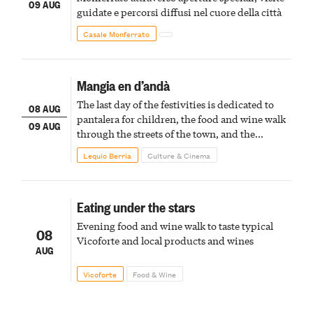
09 AUG
guidate e percorsi diffusi nel cuore della città
Casale Monferrato
Mangia en d’andà
The last day of the festivities is dedicated to
08 AUG
pantalera for children, the food and wine walk
09 AUG
through the streets of the town, and the
fireworks finale
Lequio Berria
Culture & Cinema
Eating under the stars
Evening food and wine walk to taste typical
08
Vicoforte and local products and wines
AUG
Vicoforte
Food & Wine