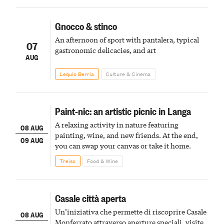
Gnocco & stinco
An afternoon of sport with pantalera, typical
07
gastronomic delicacies, and art
AUG
Lequio Berria
Culture & Cinema
Paint-nic: an artistic picnic in Langa
A relaxing activity in nature featuring
08 AUG
painting, wine, and new friends. At the end,
09 AUG
you can swap your canvas or take it home.
Treiso
Food & Wine
Casale città aperta
Un’iniziativa che permette di riscoprire Casale
08 AUG
Monferrato attraverso aperture speciali, visite