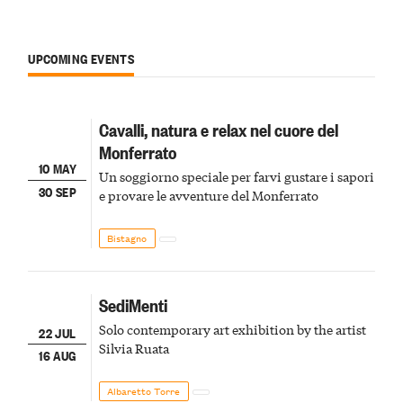
UPCOMING EVENTS
Cavalli, natura e relax nel cuore del
Monferrato
10 MAY
Un soggiorno speciale per farvi gustare i sapori
30 SEP
e provare le avventure del Monferrato
Bistagno
SediMenti
Solo contemporary art exhibition by the artist
22 JUL
Silvia Ruata
16 AUG
Albaretto Torre