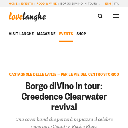
HOME
»
EVENTS
»
FOOD & WINE
»
BORGO DIVINO IN TOUR: CREEDENCE CLEARWATER REVIVAL
ENG
ITA
love
langhe
VISIT LANGHE
MAGAZINE
EVENTS
SHOP
CASTAGNOLE DELLE LANZE — PER LE VIE DEL CENTRO STORICO
Borgo diVino in tour:
Creedence Clearwater
revival
Una cover band che porterà in piazza il celebre
repertorio Country, Rock e Blues