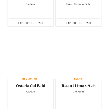
— Dogliani —
— Santo Stefano Belbo —
25€
25€
EXPERIENCE —
EXPERIENCE —
RESTAURANT
RELAIS
Osteria dai Babi
Resort Limax Acis
— Canale —
— Cherasco —