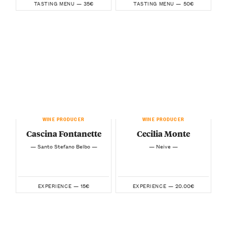
35€
50€
TASTING MENU —
TASTING MENU —
WINE PRODUCER
WINE PRODUCER
Cascina Fontanette
Cecilia Monte
— Santo Stefano Belbo —
— Neive —
15€
20.00€
EXPERIENCE —
EXPERIENCE —