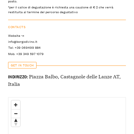
posto.
*per il calice di degustazione è richiesta una cauzione di € 2 che verrà
restituita al termine del percorso degustativo
CONTACTS
Website ↝
info@borgodivino.it
Tel: +39 069499 884
Mob: +39 349 597 1079
GET IN TOUCH
Piazza Balbo, Castagnole delle Lanze AT,
INDIRIZZO:
Italia