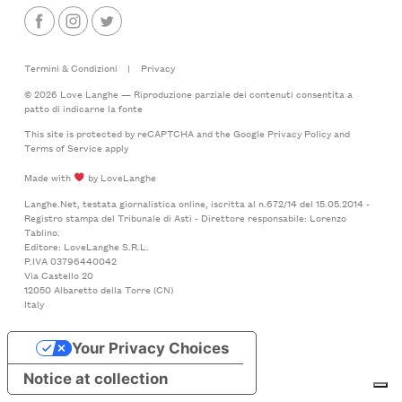
Termini & Condizioni
|
Privacy
© 2026 Love Langhe — Riproduzione parziale dei contenuti consentita a
patto di indicarne la fonte
This site is protected by reCAPTCHA and the Google
Privacy Policy
and
Terms of Service
apply
Made with
by LoveLanghe
Langhe.Net, testata giornalistica online, iscritta al n.672/14 del 15.05.2014 -
Registro stampa del Tribunale di Asti - Direttore responsabile: Lorenzo
Tablino.
Editore: LoveLanghe S.R.L.
P.IVA 03796440042
Via Castello 20
12050 Albaretto della Torre (CN)
Italy
Your Privacy Choices
Notice at collection