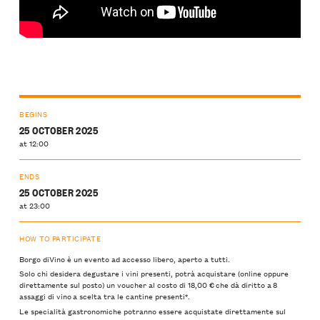
BEGINS
25 OCTOBER 2025
at 12:00
ENDS
25 OCTOBER 2025
at 23:00
HOW TO PARTICIPATE
Borgo diVino è un evento ad accesso libero, aperto a tutti.
Solo chi desidera degustare i vini presenti, potrà acquistare (online oppure
direttamente sul posto) un voucher al costo di 18,00 € che dà diritto a 8
assaggi di vino a scelta tra le cantine presenti*.
Le specialità gastronomiche potranno essere acquistate direttamente sul