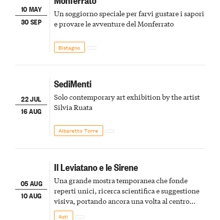
10 MAY
Un soggiorno speciale per farvi gustare i sapori
30 SEP
e provare le avventure del Monferrato
Bistagno
SediMenti
Solo contemporary art exhibition by the artist
22 JUL
Silvia Ruata
16 AUG
Albaretto Torre
Il Leviatano e le Sirene
Una grande mostra temporanea che fonde
05 AUG
reperti unici, ricerca scientifica e suggestione
10 AUG
visiva, portando ancora una volta al centro
della scena le meraviglie del passato astigiano
Asti