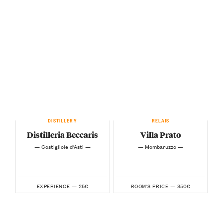
DISTILLERY
RELAIS
Distilleria Beccaris
Villa Prato
— Costigliole d'Asti —
— Mombaruzzo —
25€
350€
EXPERIENCE —
ROOM'S PRICE —