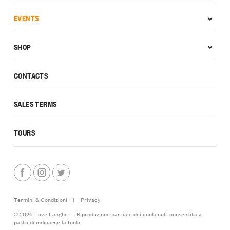
EVENTS
SHOP
CONTACTS
SALES TERMS
TOURS
Termini & Condizioni
|
Privacy
© 2026 Love Langhe — Riproduzione parziale dei contenuti consentita a
patto di indicarne la fonte