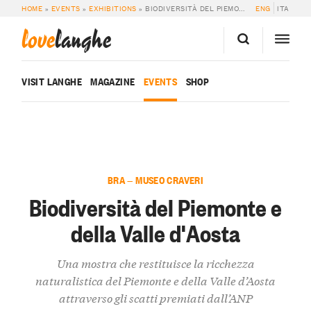
HOME
»
EVENTS
»
EXHIBITIONS
»
BIODIVERSITÀ DEL PIEMONTE E DELLA VALLE D’AOSTA
ENG
ITA
love
langhe
VISIT LANGHE
MAGAZINE
EVENTS
SHOP
BRA — MUSEO CRAVERI
Biodiversità del Piemonte e
della Valle d'Aosta
Una mostra che restituisce la ricchezza
naturalistica del Piemonte e della Valle d’Aosta
attraverso gli scatti premiati dall’ANP