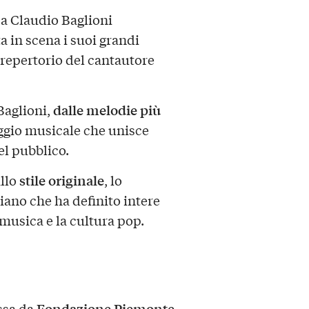
 a Claudio Baglioni
a in scena i suoi grandi
l repertorio del cantautore
dalle melodie più
Baglioni,
aggio musicale che unisce
l pubblico.
stile originale
llo
, lo
liano che ha definito intere
musica e la cultura pop.
Fondazione Piemonte
ssa da