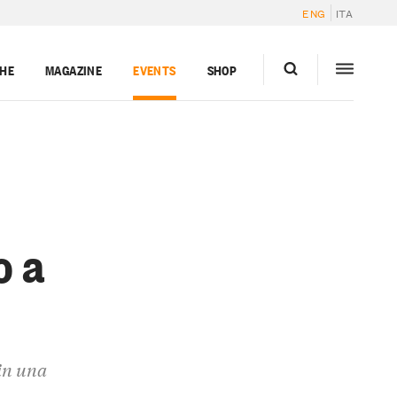
ENG
ITA
GHE
MAGAZINE
EVENTS
SHOP
o a
 in una