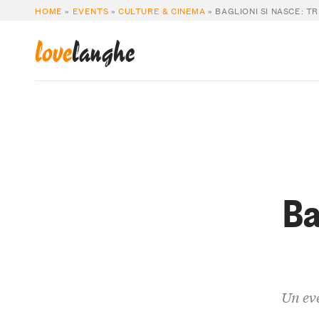
HOME
»
EVENTS
»
CULTURE & CINEMA
»
BAGLIONI SI NASCE: T
love
langhe
Ba
Un eve