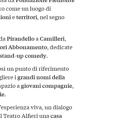
tro come un luogo di
ioni
territori
e
, nel segno
Pirandello
Camilleri
 da
a
,
ori Abbonamento
, dedicate
stand-up comedy
.
osì un punto di riferimento
grandi nomi della
liere i
giovani compagnie
spazio a
,
ie
.
sperienza viva, un dialogo
casa
l Teatro Alfieri una