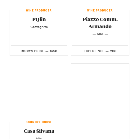
WINE PRODUCER
WINE PRODUCER
PQlin
Piazzo Comm.
Armando
— Castagnito —
— Alba —
145€
20€
ROOM'S PRICE —
EXPERIENCE —
COUNTRY HOUSE
Casa Silvana
— Alba —