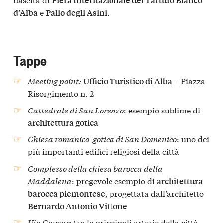
Fiera Internazionale del Tartufo Bianco
e
.
d’Alba
Palio degli Asini
Tappe
Meeting point:
– Piazza
Ufficio Turistico di Alba
Risorgimento n. 2
Cattedrale di San Lorenzo
: esempio sublime di
architettura gotica
Chiesa romanico-gotica di San Domenico
: uno dei
più importanti edifici religiosi della città
Complesso della chiesa barocca della
Maddalena
: pregevole esempio di
architettura
, progettata dall’architetto
barocca piemontese
Bernardo Antonio Vittone
Via Cavour
: tra le principali arterie della città,