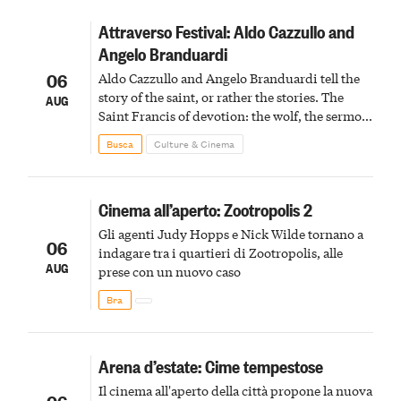
Attraverso Festival: Aldo Cazzullo and
Angelo Branduardi
06
Aldo Cazzullo and Angelo Branduardi tell the
story of the saint, or rather the stories. The
AUG
Saint Francis of devotion: the wolf, the sermon
to the birds, the stigmata
Busca
Culture & Cinema
Cinema all’aperto: Zootropolis 2
Gli agenti Judy Hopps e Nick Wilde tornano a
06
indagare tra i quartieri di Zootropolis, alle
AUG
prese con un nuovo caso
Bra
Arena d’estate: Cime tempestose
Il cinema all'aperto della città propone la nuova