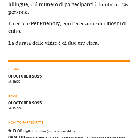
, e il
è limitato a
bilingue
numero di partecipanti
25
.
persone
La città è
, con l’eccezione dei
Pet Friendly
luoghi di
.
culto
La
delle visite è di
.
durata
due ore circa
BEGINS
01 OCTOBER 2025
at 11:00
ENDS
01 OCTOBER 2025
at 13:00
HOW TO PARTICIPATE
€ 10,00
biglietto unico (non rimborsabile)
GRAUITO
bambini fino a 14 anni, persone disabili e il loro accompagnatore