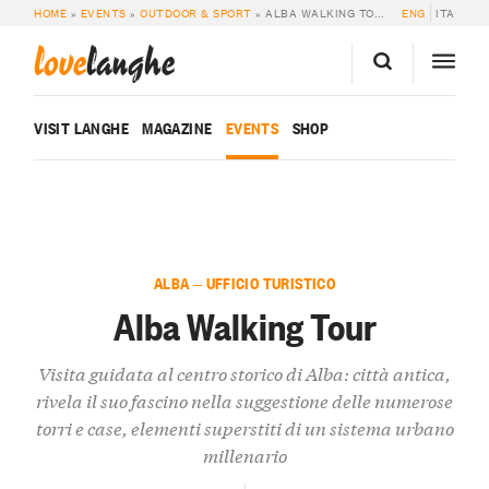
HOME
»
EVENTS
»
OUTDOOR & SPORT
»
ALBA WALKING TOUR
ENG
ITA
love
langhe
VISIT LANGHE
MAGAZINE
EVENTS
SHOP
ALBA — UFFICIO TURISTICO
Alba Walking Tour
Visita guidata al centro storico di Alba: città antica,
rivela il suo fascino nella suggestione delle numerose
torri e case, elementi superstiti di un sistema urbano
millenario