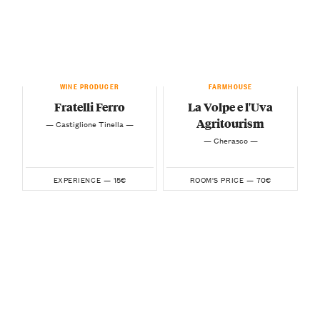
WINE PRODUCER
FARMHOUSE
Fratelli Ferro
La Volpe e l'Uva
Agritourism
— Castiglione Tinella —
— Cherasco —
15€
70€
EXPERIENCE —
ROOM'S PRICE —