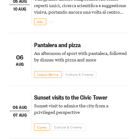
05 AUG
reperti unici, ricerca scientifica e suggestione
10 AUG
visiva, portando ancora una volta al centro
della scena le meraviglie del passato astigiano
Asti
Pantalera and pizza
An afternoon of sport with pantalera, followed
06
by dinner with pizza and more
AUG
Lequio Berria
Culture & Cinema
Sunset visits to the Civic Tower
Sunset visit to admire the city from a
06 AUG
privileged perspective
07 AUG
Cuneo
Culture & Cinema