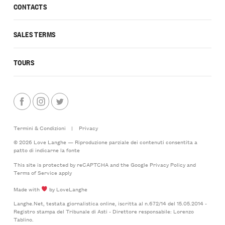
CONTACTS
SALES TERMS
TOURS
Termini & Condizioni
|
Privacy
© 2026 Love Langhe — Riproduzione parziale dei contenuti consentita a
patto di indicarne la fonte
This site is protected by reCAPTCHA and the Google
Privacy Policy
and
Terms of Service
apply
Made with
by LoveLanghe
Langhe.Net, testata giornalistica online, iscritta al n.672/14 del 15.05.2014 -
Registro stampa del Tribunale di Asti - Direttore responsabile: Lorenzo
Tablino.