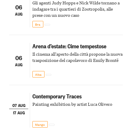
Gli agenti Judy Hopps e Nick Wilde tornano a
06
indagare tra i quartieri di Zootropolis, alle
AUG
prese con un nuovo caso
Bra
Arena d’estate: Cime tempestose
Il cinema all'aperto della città propone la nuova
06
trasposizione del capolavoro di Emily Brontë
AUG
Alba
Contemporary Traces
Painting exhibition by artist Luca Olivero
07 AUG
17 AUG
Mango