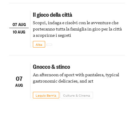
Il gioco della città
Scopri, indaga e risolvi con le avventure che
07 AUG
porteranno tutta la famiglia in giro per la città
10 AUG
a scoprirne i segreti
Alba
Gnocco & stinco
An afternoon of sport with pantalera, typical
07
gastronomic delicacies, and art
AUG
Lequio Berria
Culture & Cinema