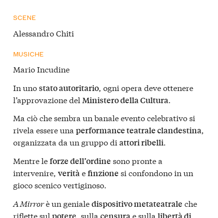
SCENE
Alessandro Chiti
MUSICHE
Mario Incudine
In uno
, ogni opera deve ottenere
stato autoritario
l’approvazione del
.
Ministero della Cultura
Ma ciò che sembra un banale evento celebrativo si
rivela essere una
,
performance teatrale clandestina
organizzata da un gruppo di
.
attori ribelli
Mentre le
sono pronte a
forze dell’ordine
intervenire,
e
si confondono in un
verità
finzione
gioco scenico vertiginoso.
A Mirror
è un geniale
che
dispositivo metateatrale
riflette sul
, sulla
e sulla
potere
censura
libertà di