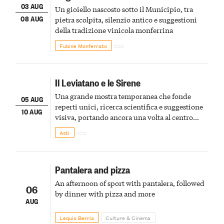
03 AUG
Un gioiello nascosto sotto il Municipio, tra
08 AUG
pietra scolpita, silenzio antico e suggestioni
della tradizione vinicola monferrina
Fubine Monferrato
Il Leviatano e le Sirene
Una grande mostra temporanea che fonde
05 AUG
reperti unici, ricerca scientifica e suggestione
10 AUG
visiva, portando ancora una volta al centro
della scena le meraviglie del passato astigiano
Asti
Pantalera and pizza
An afternoon of sport with pantalera, followed
06
by dinner with pizza and more
AUG
Lequio Berria
Culture & Cinema