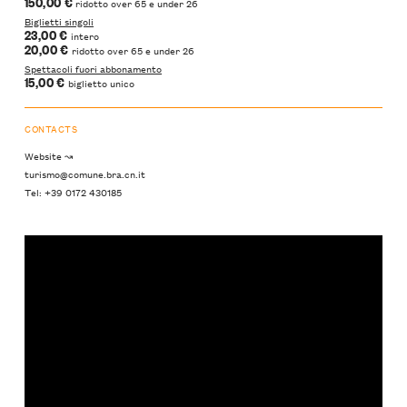
150,00 €
ridotto over 65 e under 26
Biglietti singoli
23,00 €
intero
20,00 €
ridotto over 65 e under 26
Spettacoli fuori abbonamento
15,00 €
biglietto unico
CONTACTS
Website ↝
turismo@comune.bra.cn.it
Tel: +39 0172 430185