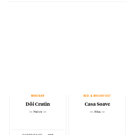
WINEBAR
BED & BREAKFAST
Döi Crutin
Casa Soave
— Neive —
— Alba —
16€
EXPERIENCE —