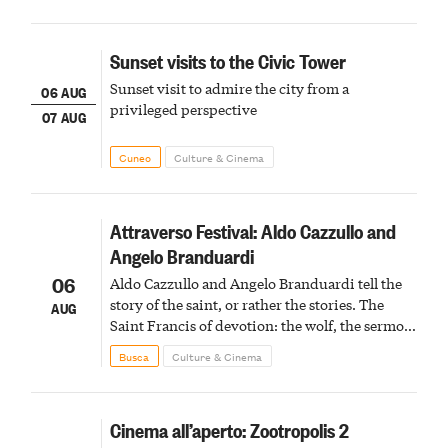
Sunset visits to the Civic Tower
Sunset visit to admire the city from a
06 AUG
privileged perspective
07 AUG
Cuneo
Culture & Cinema
Attraverso Festival: Aldo Cazzullo and
Angelo Branduardi
06
Aldo Cazzullo and Angelo Branduardi tell the
story of the saint, or rather the stories. The
AUG
Saint Francis of devotion: the wolf, the sermon
to the birds, the stigmata
Busca
Culture & Cinema
Cinema all’aperto: Zootropolis 2