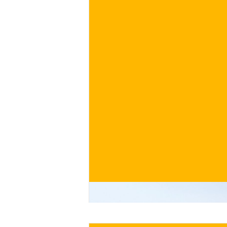
€
ACQUISTA ORA
/ per