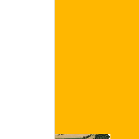
€
ACQUISTA ORA
/ per