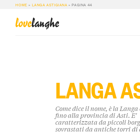
HOME
»
LANGA ASTIGIANA
»
PAGINA 44
love
langhe
LANGA A
Come dice il nome, è la Langa 
fino alla provincia di Asti. E'
caratterizzata da piccoli bor
sovrastati da antiche torri d