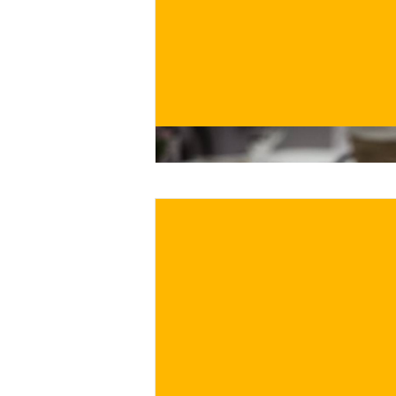
€
ACQUISTA ORA
/ per