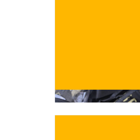
€
ACQUISTA ORA
/ per