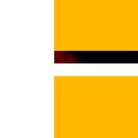
€
ACQUISTA ORA
/ per