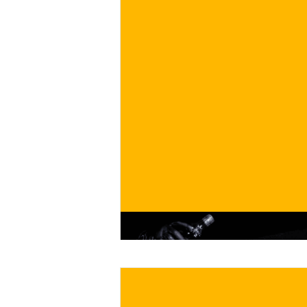
€
ACQUISTA ORA
/ per