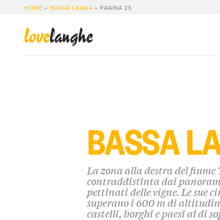
HOME
»
BASSA LANGA
»
PAGINA 25
love
langhe
BASSA L
La zona alla destra del fiume
contraddistinta dai panorami
pettinati delle vigne. Le sue 
superano i 600 m di altitudin
castelli, borghi e paesi al di s