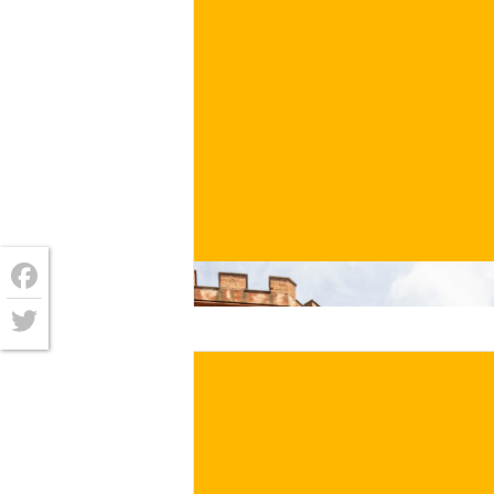
€
ACQUISTA ORA
/ per
Facebook
Twitter