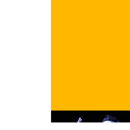
€
ACQUISTA ORA
/ per