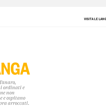
VISITA LE LAN
ANGA
 Tanaro,
 ordinati e
cime non
e e ospitano
opra arroccati.