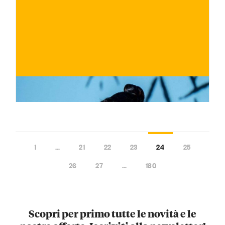
€
ACQUISTA ORA
/ per
1
…
21
22
23
24
25
26
27
…
180
Scopri per primo tutte le novità e le