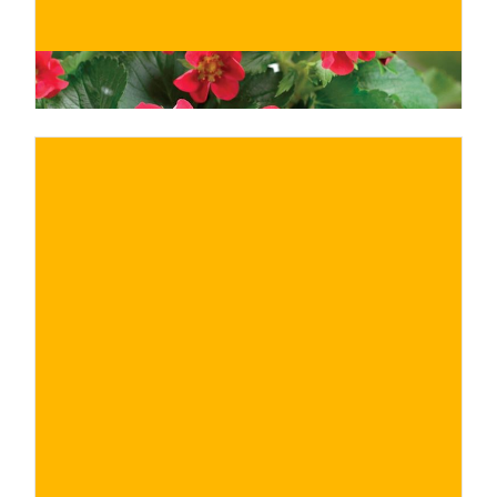
€
ACQUISTA ORA
/ per