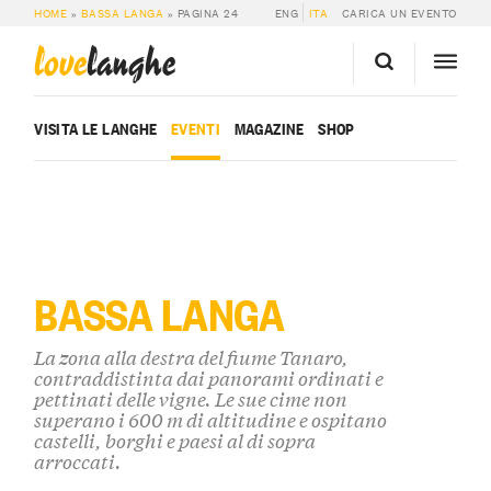
HOME
»
BASSA LANGA
»
PAGINA 24
ENG
ITA
CARICA UN EVENTO
love
langhe
VISITA LE LANGHE
EVENTI
MAGAZINE
SHOP
BASSA LANGA
La zona alla destra del fiume Tanaro,
contraddistinta dai panorami ordinati e
pettinati delle vigne. Le sue cime non
superano i 600 m di altitudine e ospitano
castelli, borghi e paesi al di sopra
arroccati.