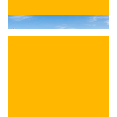
€
ACQUISTA ORA
/ per