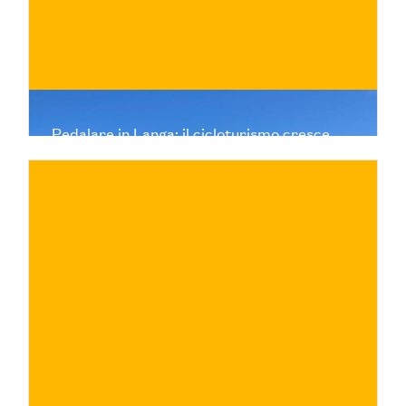
Pedalare in Langa: il cicloturismo cresce,
cosa cercano i viaggiatori e come nasce la
nuova associazione di guide cicloturistiche
del territorio.
€
ACQUISTA ORA
/ per