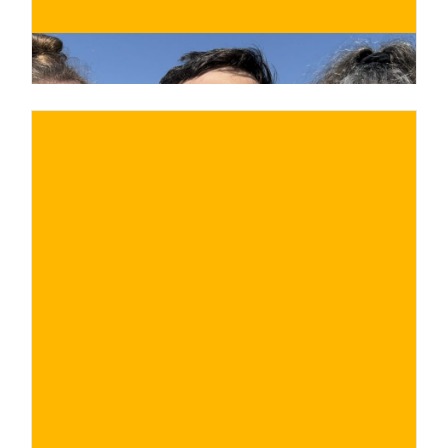
€
ACQUISTA ORA
/ per