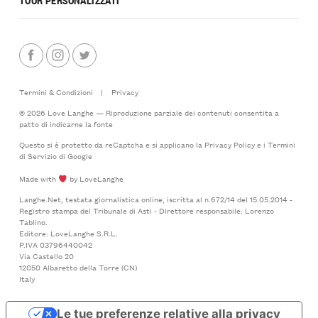
Termini & Condizioni
|
Privacy
© 2026 Love Langhe — Riproduzione parziale dei contenuti consentita a
patto di indicarne la fonte
Questo si è protetto da reCaptcha e si applicano la
Privacy Policy
e i
Termini
di Servizio
di Google
Made with
by LoveLanghe
Langhe.Net, testata giornalistica online, iscritta al n.672/14 del 15.05.2014 -
Registro stampa del Tribunale di Asti - Direttore responsabile: Lorenzo
Tablino.
Editore: LoveLanghe S.R.L.
P.IVA 03796440042
Via Castello 20
12050 Albaretto della Torre (CN)
Italy
Le tue preferenze relative alla privacy