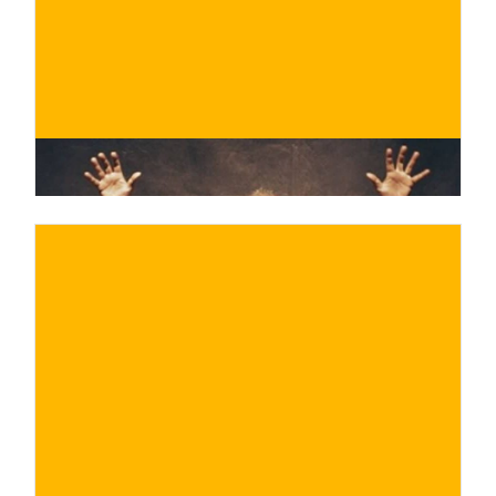
ACQUISTA ORA
/ per
€