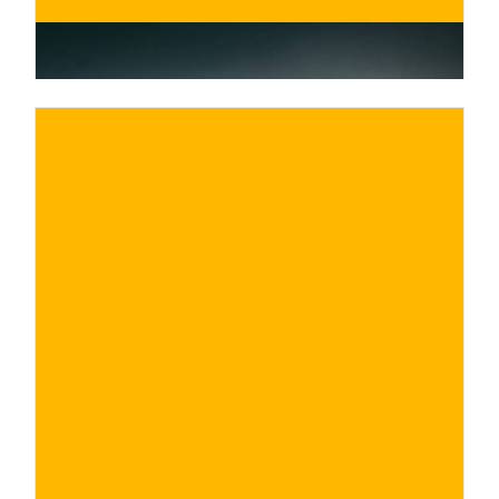
€
ACQUISTA ORA
/ per