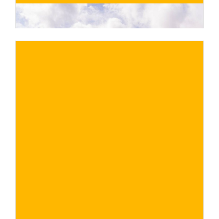
€
ACQUISTA ORA
/ per