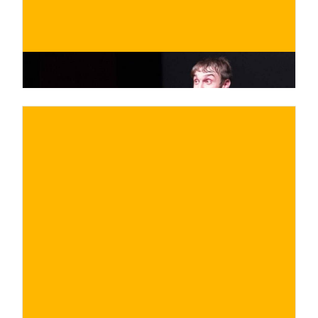
€
ACQUISTA ORA
/ per