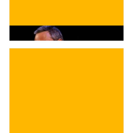
€
ACQUISTA ORA
/ per