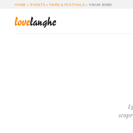
HOME
»
EVENTS
»
FAIRS & FESTIVALS
»
VINUM BIMBI
love
langhe
I
scopri