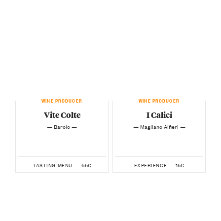
WINE PRODUCER
WINE PRODUCER
Vite Colte
I Calici
— Barolo —
— Magliano Alfieri —
65€
15€
TASTING MENU —
EXPERIENCE —