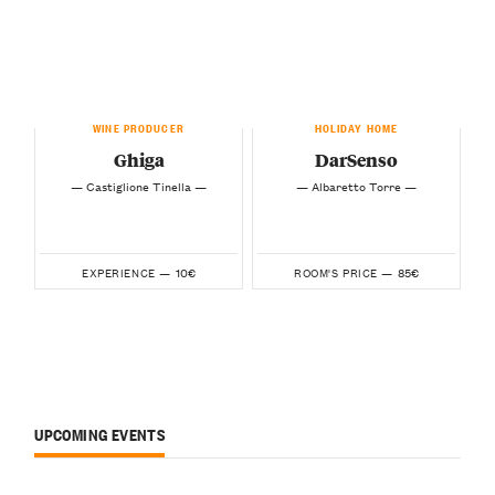
WINE PRODUCER
HOLIDAY HOME
Ghiga
DarSenso
— Castiglione Tinella —
— Albaretto Torre —
10€
85€
EXPERIENCE —
ROOM'S PRICE —
UPCOMING EVENTS