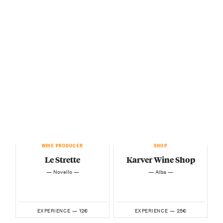
WINE PRODUCER
SHOP
Le Strette
Karver Wine Shop
— Novello —
— Alba —
12€
25€
EXPERIENCE —
EXPERIENCE —