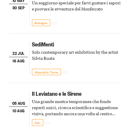
10 MAY
Un soggiorno speciale per farvi gustare i sapori
30 SEP
e provare le avventure del Monferrato
Bistagno
SediMenti
Solo contemporary art exhibition by the artist
22 JUL
Silvia Ruata
16 AUG
Albaretto Torre
Il Leviatano e le Sirene
Una grande mostra temporanea che fonde
05 AUG
reperti unici, ricerca scientifica e suggestione
10 AUG
visiva, portando ancora una volta al centro
della scena le meraviglie del passato astigiano
Asti