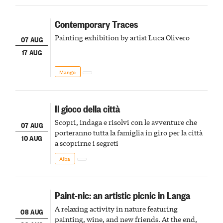
Contemporary Traces
Painting exhibition by artist Luca Olivero
07 AUG
17 AUG
Mango
Il gioco della città
Scopri, indaga e risolvi con le avventure che
07 AUG
porteranno tutta la famiglia in giro per la città
10 AUG
a scoprirne i segreti
Alba
Paint-nic: an artistic picnic in Langa
A relaxing activity in nature featuring
08 AUG
painting, wine, and new friends. At the end,