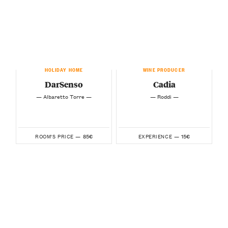
HOLIDAY HOME
WINE PRODUCER
DarSenso
Cadia
— Albaretto Torre —
— Roddi —
85€
15€
ROOM'S PRICE —
EXPERIENCE —