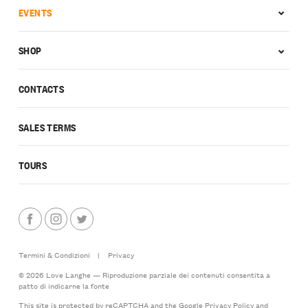
EVENTS
SHOP
CONTACTS
SALES TERMS
TOURS
Termini & Condizioni
|
Privacy
© 2026 Love Langhe — Riproduzione parziale dei contenuti consentita a
patto di indicarne la fonte
This site is protected by reCAPTCHA and the Google
Privacy Policy
and