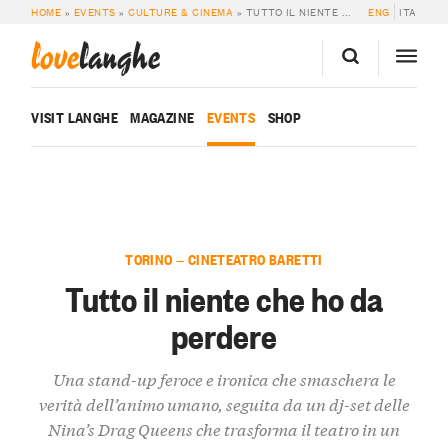
HOME
»
EVENTS
»
CULTURE & CINEMA
»
TUTTO IL NIENTE CHE HO DA PERDERE
ENG
ITA
love
langhe
VISIT LANGHE
MAGAZINE
EVENTS
SHOP
TORINO — CINETEATRO BARETTI
Tutto il niente che ho da
perdere
Una stand-up feroce e ironica che smaschera le
verità dell’animo umano, seguita da un dj-set delle
Nina’s Drag Queens che trasforma il teatro in un