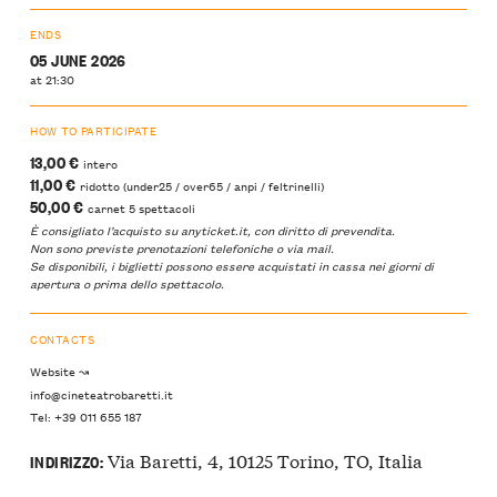
ENDS
05 JUNE 2026
at 21:30
HOW TO PARTICIPATE
13,00 €
intero
11,00 €
ridotto (under25 / over65 / anpi / feltrinelli)
50,00 €
carnet 5 spettacoli
È consigliato l’acquisto su
anyticket.it
, con diritto di prevendita.
Non sono previste prenotazioni telefoniche o via mail.
Se disponibili, i biglietti possono essere acquistati in cassa nei giorni di
apertura o prima dello spettacolo.
CONTACTS
Website ↝
info@cineteatrobaretti.it
Tel: +39 011 655 187
Via Baretti, 4, 10125 Torino, TO, Italia
INDIRIZZO: