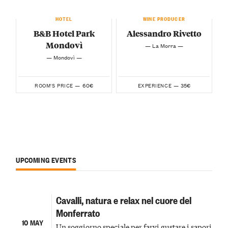
HOTEL
WINE PRODUCER
B&B Hotel Park
Alessandro Rivetto
Mondovì
— La Morra —
— Mondovì —
60€
35€
ROOM'S PRICE —
EXPERIENCE —
UPCOMING EVENTS
Cavalli, natura e relax nel cuore del
Monferrato
10 MAY
Un soggiorno speciale per farvi gustare i sapori