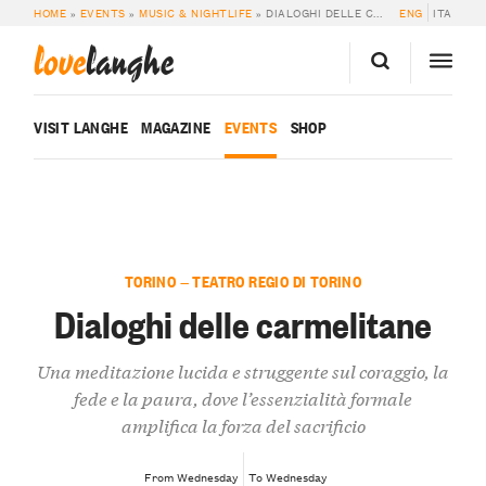
HOME
»
EVENTS
»
MUSIC & NIGHTLIFE
»
DIALOGHI DELLE CARMELITANE
ENG
ITA
love
langhe
VISIT LANGHE
MAGAZINE
EVENTS
SHOP
TORINO — TEATRO REGIO DI TORINO
Dialoghi delle carmelitane
Una meditazione lucida e struggente sul coraggio, la
fede e la paura, dove l’essenzialità formale
amplifica la forza del sacrificio
From Wednesday
To Wednesday