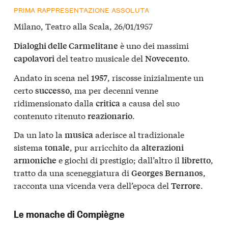
PRIMA RAPPRESENTAZIONE ASSOLUTA
Milano, Teatro alla Scala, 26/01/1957
è uno dei massimi
Dialoghi delle Carmelitane
del teatro musicale del
.
capolavori
Novecento
Andato in scena nel
, riscosse inizialmente un
1957
certo
, ma per decenni venne
successo
ridimensionato dalla
a causa del suo
critica
contenuto ritenuto
.
reazionario
Da un lato la
aderisce al tradizionale
musica
sistema
, pur arricchito da
tonale
alterazioni
e giochi di prestigio; dall’altro il
,
armoniche
libretto
tratto da una sceneggiatura di
,
Georges Bernanos
racconta una vicenda vera dell’epoca del
.
Terrore
Le monache di Compiègne