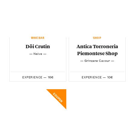
WINEBAR
SHOP
Döi Crutin
Antica Torroneria
Piemontese Shop
— Neive —
— Grinzane Cavour —
16€
10€
EXPERIENCE —
EXPERIENCE —
COUPON