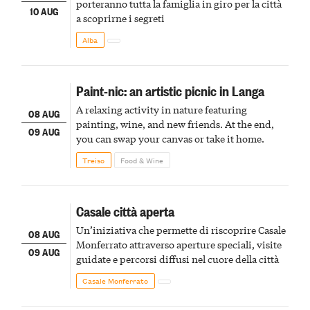
porteranno tutta la famiglia in giro per la città
10 AUG
a scoprirne i segreti
Alba
Paint-nic: an artistic picnic in Langa
A relaxing activity in nature featuring
08 AUG
painting, wine, and new friends. At the end,
09 AUG
you can swap your canvas or take it home.
Treiso
Food & Wine
Casale città aperta
Un’iniziativa che permette di riscoprire Casale
08 AUG
Monferrato attraverso aperture speciali, visite
09 AUG
guidate e percorsi diffusi nel cuore della città
Casale Monferrato