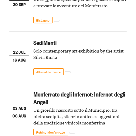
30 SEP
e provare le avventure del Monferrato
Bistagno
SediMenti
Solo contemporary art exhibition by the artist
22 JUL
Silvia Ruata
16 AUG
Albaretto Torre
Monferrato degli Infernot: Infernot degli
Angeli
03 AUG
Un gioiello nascosto sotto il Municipio, tra
08 AUG
pietra scolpita, silenzio antico e suggestioni
della tradizione vinicola monferrina
Fubine Monferrato