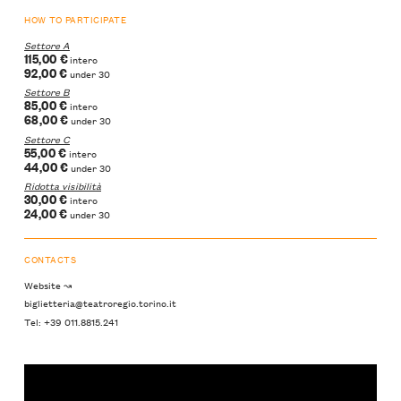
HOW TO PARTICIPATE
Settore A
115,00 €
intero
92,00 €
under 30
Settore B
85,00 €
intero
68,00 €
under 30
Settore C
55,00 €
intero
44,00 €
under 30
Ridotta visibilità
30,00 €
intero
24,00 €
under 30
CONTACTS
Website ↝
biglietteria@teatroregio.torino.it
Tel: +39 011.8815.241