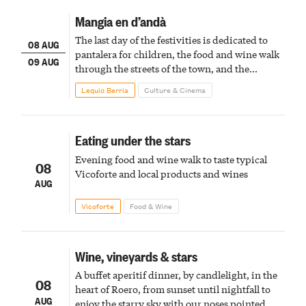
Mangia en d’andà
The last day of the festivities is dedicated to
08 AUG
pantalera for children, the food and wine walk
09 AUG
through the streets of the town, and the
fireworks finale
Lequio Berria
Culture & Cinema
Eating under the stars
Evening food and wine walk to taste typical
08
Vicoforte and local products and wines
AUG
Vicoforte
Food & Wine
Wine, vineyards & stars
A buffet aperitif dinner, by candlelight, in the
08
heart of Roero, from sunset until nightfall to
AUG
enjoy the starry sky with our noses pointed