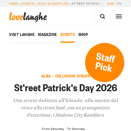
HOME
»
EVENTS
»
MUSIC & NIGHTLIFE
»
ST’REET PATRICK’S DAY 2026
ENG
ITA
love
langhe
VISIT LANGHE
MAGAZINE
EVENTS
SHOP
Staff
Pick
ALBA — COLLISIONI CIRCUS
St'reet Patrick's Day 2026
Una serata dedicata all’Irlanda, alla musica dal
vivo e allo street food, con un protagonista
d’eccezione: i Modena City Ramblers
From Saturday
To Saturday