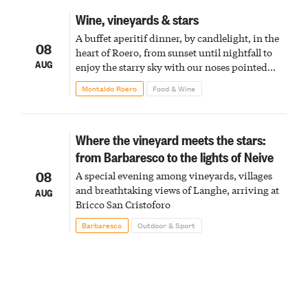
Wine, vineyards & stars
A buffet aperitif dinner, by candlelight, in the
08
heart of Roero, from sunset until nightfall to
AUG
enjoy the starry sky with our noses pointed
upward
Montaldo Roero
Food & Wine
Where the vineyard meets the stars:
from Barbaresco to the lights of Neive
08
A special evening among vineyards, villages
and breathtaking views of Langhe, arriving at
AUG
Bricco San Cristoforo
Barbaresco
Outdoor & Sport