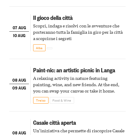
Il gioco della città
Scopri, indaga e risolvi con le avventure che
07 AUG
porteranno tutta la famiglia in giro per la città
10 AUG
a scoprirne i segreti
Alba
Paint-nic: an artistic picnic in Langa
A relaxing activity in nature featuring
08 AUG
painting, wine, and new friends. At the end,
09 AUG
you can swap your canvas or take it home.
Treiso
Food & Wine
Casale città aperta
Un’iniziativa che permette di riscoprire Casale
08 AUG