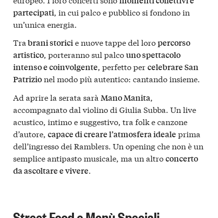
momenti collettivi e
, in cui palco e pubblico si fondono in
partecipati
un’unica energia.
Tra
e nuove tappe del loro
brani storici
percorso
, porteranno sul palco
artistico
uno spettacolo
, perfetto per
intenso e coinvolgente
celebrare San
nel modo più autentico: cantando insieme.
Patrizio
Ad aprire la serata sarà
,
Mano Manita
accompagnato dal violino di Giulia Subba. Un live
acustico, intimo e suggestivo, tra folk e canzone
d’autore,
prima
capace di creare l’atmosfera ideale
dell’ingresso dei Ramblers. Un opening che non è un
semplice antipasto musicale, ma un altro
concerto
.
da ascoltare e vivere
Street Food e Menù Speciali