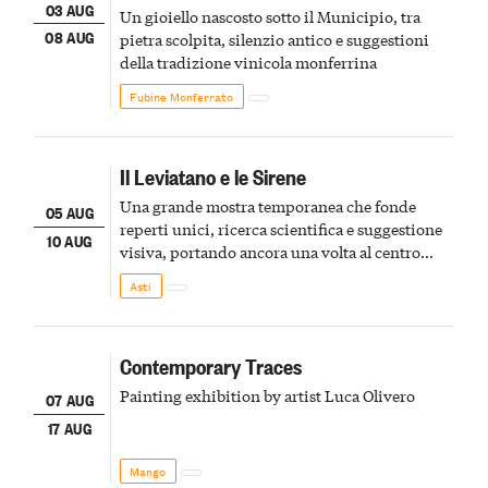
03 AUG
Un gioiello nascosto sotto il Municipio, tra
08 AUG
pietra scolpita, silenzio antico e suggestioni
della tradizione vinicola monferrina
Fubine Monferrato
Il Leviatano e le Sirene
Una grande mostra temporanea che fonde
05 AUG
reperti unici, ricerca scientifica e suggestione
10 AUG
visiva, portando ancora una volta al centro
della scena le meraviglie del passato astigiano
Asti
Contemporary Traces
Painting exhibition by artist Luca Olivero
07 AUG
17 AUG
Mango