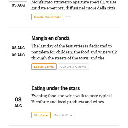
Monferrato attraverso aperture speciali, visite
09 AUG
guidate e percorsi diffusi nel cuore della città
Casale Monferrato
Mangia en d’andà
The last day of the festivities is dedicated to
08 AUG
pantalera for children, the food and wine walk
09 AUG
through the streets of the town, and the
fireworks finale
Lequio Berria
Culture & Cinema
Eating under the stars
Evening food and wine walk to taste typical
08
Vicoforte and local products and wines
AUG
Vicoforte
Food & Wine