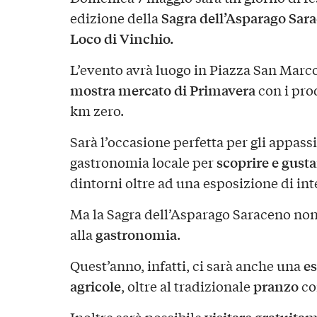
Sagra dell’Asparago Sar
edizione della
Loco di Vinchio.
L’evento avrà luogo in Piazza San Marco,
mostra mercato di Primavera
con i prod
km zero.
Sarà l’occasione perfetta per gli appass
scoprire e gusta
gastronomia locale per
dintorni oltre ad una esposizione di int
Ma la Sagra dell’Asparago Saraceno non 
gastronomia
alla
.
e
Quest’anno, infatti, ci sarà anche una
agricole
pranzo
, oltre al tradizionale
co
visitare gratuita
Inoltre sarà possibile