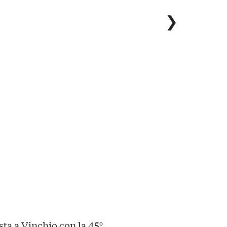
❯
ta a Vinchio con la 45°