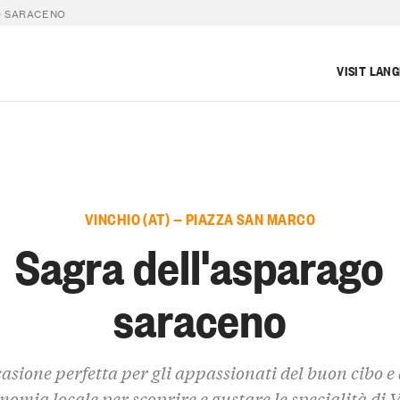
O SARACENO
VISIT LAN
VINCHIO (AT) — PIAZZA SAN MARCO
Sagra dell'asparago
saraceno
casione perfetta per gli appassionati del buon cibo e 
nomia locale per scoprire e gustare le specialità di 