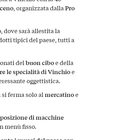
aceno
Pro
, organizzata dalla
 dove sarà allestita la
otti tipici del paese, tutti a
buon cibo
ionati del
e della
re le specialità di Vinchio
e
eressante oggettistica.
mercatino
si ferma solo al
e
sposizione di macchine
n menù fisso.
mente i musei del paese
con