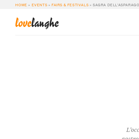
HOME
»
EVENTS
»
FAIRS & FESTIVALS
»
SAGRA DELL’ASPARAG
love
langhe
L’oc
gastro