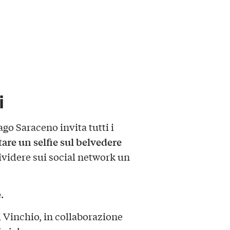
i
go Saraceno invita tutti i
tare un selfie sul belvedere
dividere sui social network un
e
.
i Vinchio, in collaborazione